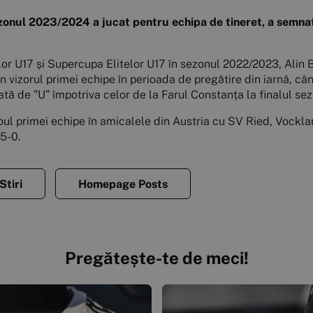
sezonul 2023/2024 a jucat pentru echipa de tineret, a semn
lor U17 și Supercupa Elitelor U17 în sezonul 2022/2023, Alin B
în vizorul primei echipe în perioada de pregătire din iarnă, câ
gată de ”U” împotriva celor de la Farul Constanța la finalul sez
icoul primei echipe în amicalele din Austria cu SV Ried, Vockla
5-0.
Stiri
Homepage Posts
Pregătește-te de meci!