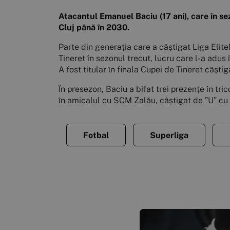
Atacantul Emanuel Baciu (17 ani), care în 
Cluj până în 2030.
Parte din generația care a câștigat Liga Elite
Tineret în sezonul trecut, lucru care l-a adus 
A fost titular în finala Cupei de Tineret câști
În presezon, Baciu a bifat trei prezențe în tr
în amicalul cu SCM Zalău, câștigat de ”U” cu 
Fotbal
Superliga