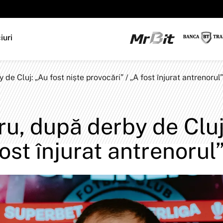
iuri
e Cluj: „Au fost niște provocări” / „A fost înjurat antrenorul”
u, după derby de Cluj:
ost înjurat antrenorul