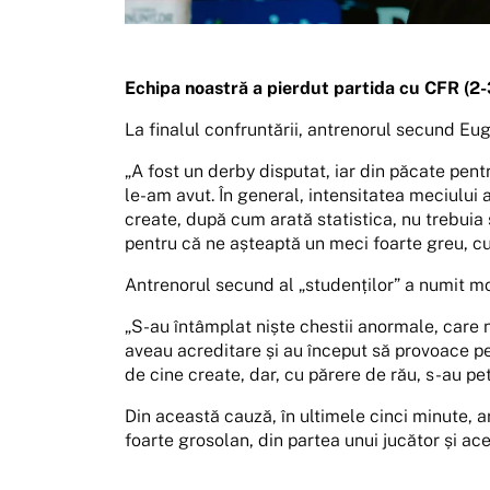
Echipa noastră a pierdut partida cu CFR (2-3
La finalul confruntării, antrenorul secund Eug
„A fost un derby disputat, iar din păcate pentr
le-am avut. În general, intensitatea meciului a
create, după cum arată statistica, nu trebuia 
pentru că ne așteaptă un meci foarte greu, cu
Antrenorul secund al „studenților” a numit mot
„S-au întâmplat niște chestii anormale, care 
aveau acreditare și au început să provoace pe 
de cine create, dar, cu părere de rău, s-au pe
Din această cauză, în ultimele cinci minute, a
foarte grosolan, din partea unui jucător și ace