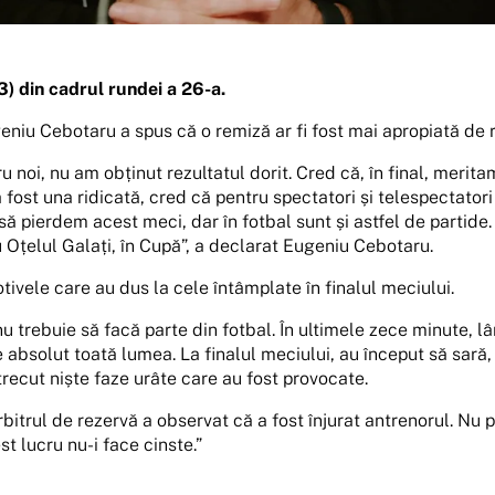
) din cadrul rundei a 26-a.
eniu Cebotaru a spus că o remiză ar fi fost mai apropiată de r
u noi, nu am obținut rezultatul dorit. Cred că, în final, merit
 fost una ridicată, cred că pentru spectatori și telespectatori
să pierdem acest meci, dar în fotbal sunt și astfel de partide
 Oțelul Galați, în Cupă”, a declarat Eugeniu Cebotaru.
ivele care au dus la cele întâmplate în finalul meciului.
nu trebuie să facă parte din fotbal. În ultimele zece minute, 
absolut toată lumea. La finalul meciului, au început să sară, 
trecut niște faze urâte care au fost provocate.
rbitrul de rezervă a observat că a fost înjurat antrenorul. Nu 
st lucru nu-i face cinste.”