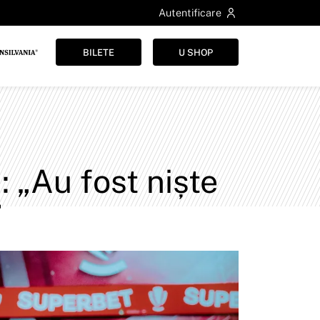
Autentificare
BILETE
U SHOP
 „Au fost niște
”