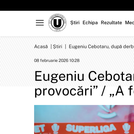
Știri
Echipa
Rezultate
Mec
Acasă
|
Știri
|
Eugeniu Cebotaru, după derby d
08 februarie 2026 10:28
Eugeniu Cebotar
provocări” / „A f