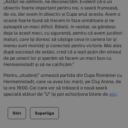
„Astăzi ne odihnim, ne deconectăm. Evident că e un
obiectiv foarte important pentru noi, o seară frumoasă,
de vis, dar avem în obiectiv și Cupa anul acesta. Avem o
ocazie foarte bună să trecem în faza următoare și ne
așteaptă un meci dificil. Băieții, în vestiar, se gândesc
deja la acest meci, cu siguranță, pentru că avem jucători
maturi, care își doresc să câștige ceva în cariera lor și
mereu sunt montați și conectați pentru victorie. Mai ales
după succesul de astăzi, cred că a ieșit puțin din stresul
de pe umerii lor și sperăm să facem un meci bun cu
Hermannstadt și să ne calificăm.”
Pentru „studenți” urmează partida din Cupa României cu
Hermannstadt, care va avea loc marți, pe Cluj Arena, de
la ora 19:00. Cei care vor să trăiască o nouă seară
specială alături de ”U” își pot achiziționa bilete de
aici
.
Stiri
Superliga