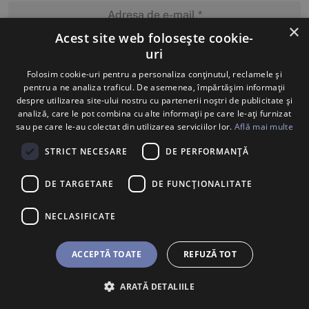
×
Acest site web folosește cookie-
uri
MĂ ABONEZ
Folosim cookie-uri pentru a personaliza conținutul, reclamele și
pentru a ne analiza traficul. De asemenea, împărtășim informații
despre utilizarea site-ului nostru cu partenerii noștri de publicitate și
analiză, care le pot combina cu alte informații pe care le-ați furnizat
sau pe care le-au colectat din utilizarea serviciilor lor.
Află mai multe
STRICT NECESARE
DE PERFORMANȚĂ
DE TARGETARE
DE FUNCŢIONALITATE
NECLASIFICATE
ACCEPTĂ TOATE
REFUZĂ TOT
ARATĂ DETALIILE
BILETE
U SHOP