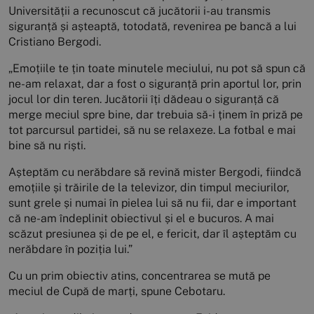
Universității a recunoscut că jucătorii i-au transmis
siguranță și așteaptă, totodată, revenirea pe bancă a lui
Cristiano Bergodi.
„Emoțiile te țin toate minutele meciului, nu pot să spun că
ne-am relaxat, dar a fost o siguranță prin aportul lor, prin
jocul lor din teren. Jucătorii îți dădeau o siguranță că
merge meciul spre bine, dar trebuia să-i ținem în priză pe
tot parcursul partidei, să nu se relaxeze. La fotbal e mai
bine să nu riști.
Așteptăm cu nerăbdare să revină mister Bergodi, fiindcă
emoțiile și trăirile de la televizor, din timpul meciurilor,
sunt grele și numai în pielea lui să nu fii, dar e important
că ne-am îndeplinit obiectivul și el e bucuros. A mai
scăzut presiunea și de pe el, e fericit, dar îl așteptăm cu
nerăbdare în poziția lui.”
Cu un prim obiectiv atins, concentrarea se mută pe
meciul de Cupă de marți, spune Cebotaru.