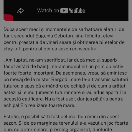
După acest meci și momentele de sărbătoare alături de
fani, secundul Eugeniu Cebotaru și-a felicitat elevii
pentru prestația de vineri seara și obținerea biletelor de
play-off, pentru al doilea sezon consecutiv.
„Am luptat, ne-am sacrificat, iar după meciul superb
făcut astăzi de băieți, ne-am îndeplinit un prim obiectiv
foarte foarte important. De asemenea, vreau să amintesc
un mesaj de la mister Bergodi, care le-a transmis salutări
tuturor, a spus că e mândru de echipă și de cum a arătat
astăzi și le mulțumește tuturor care și-au adus aportul la
această calificare. Nu a fost ușor, dar jos pălăria pentru
echipă! E o realizare foarte mare.
Estetic, e posibil să fi fost cel mai bun meci din acest
sezon. Și de pe marginea terenului s-a văzut un joc foarte
bun, cu determinare, pressing organizat, duelurile