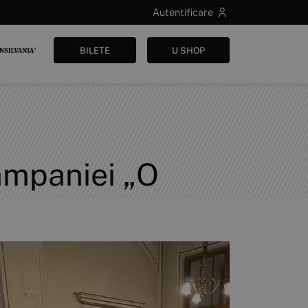
Autentificare
BILETE
U SHOP
ampaniei „O