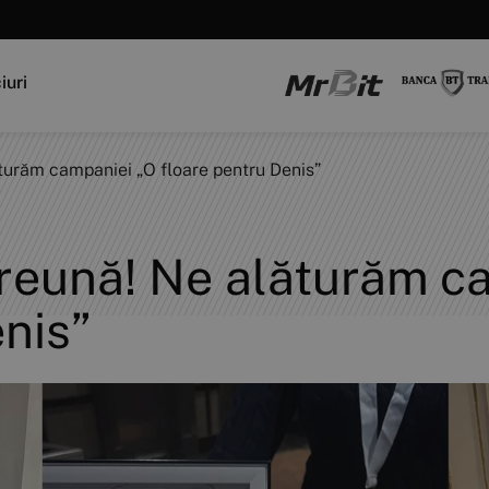
iuri
urăm campaniei „O floare pentru Denis”
reună! Ne alăturăm c
nis”