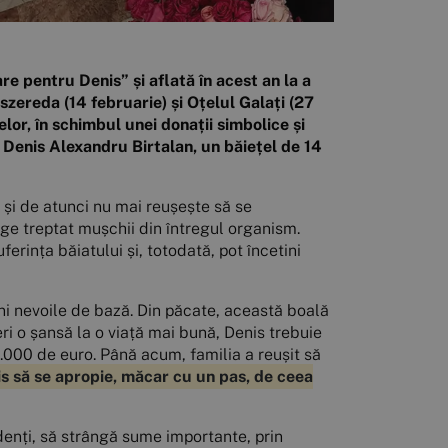
e pentru Denis” și aflată în acest an la a
szereda (14 februarie) și Oțelul Galați (27
elor, în schimbul unei donații simbolice și
u Denis Alexandru Birtalan, un băiețel de 14
e și de atunci nu mai reușește să se
ge treptat mușchii din întregul organism.
rința băiatului și, totodată, pot încetini
ini nevoile de bază. Din păcate, această boală
feri o șansă la o viață mai bună, Denis trebuie
5.000 de euro. Până acum, familia a reușit să
 să se apropie, măcar cu un pas, de ceea
denți, să strângă sume importante, prin