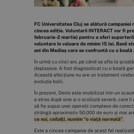
FC Universitatea Cluj se alătură campaniei r
cincea ediție. Voluntarii INTERACT vor fi pre
februarie-2 martie) pentru a oferi suporterilo
voluntare în valoare de minim 15 lei. Banii 
ani din Mediaș care se confruntă cu o boală
În urmă cu cinci ani, pe când se afla la școal
deplaseze. A fost diagnosticat cu o boală gen
Această afecțiune nu are un tratament vindecăt
evoluția bolii.
În prezent, Denis este imobilizat într-un scau
a atras după sine și o scolioză severă, care îi 
să fie supus unei operații complexe de corecta
strângă aproximativ 50.000 de euro și mai ar
ce noi, ceilalți, numim “o viață normală”
.
Este a cincea campanie de acest fel realizată