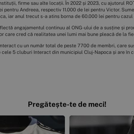
, instituții, firme sau alte locații. În 2022 și 2023, cu ajutoru
lei pentru Andreea, respectiv 11.000 de lei pentru Victor. Sume
ca, iar anul trecut s-a atins borna de 60.000 lei pentru cazul
 reflectă angajamentul continuu al ONG-ului de a susține și pr
r care cred că realitatea unei lumi mai bune pleacă de la fie
Interact cu un număr total de peste 7700 de membri, care susț
cele 5 cluburi Interact din municipiul Cluj-Napoca și are î
Pregătește-te de meci!