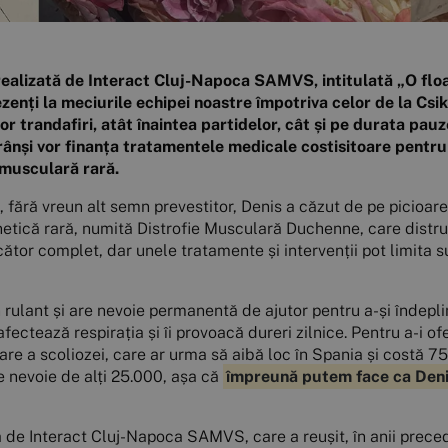
ealizată de Interact Cluj-Napoca SAMVS, intitulată „O floar
zenți la meciurile echipei noastre împotriva celor de la Csik
r trandafiri, atât înaintea partidelor, cât și pe durata pauz
strânși vor finanța tratamentele medicale costisitoare pentr
 musculară rară.
ă, fără vreun alt semn prevestitor, Denis a căzut de pe picioar
etică rară, numită Distrofie Musculară Duchenne, care distru
or complet, dar unele tratamente și intervenții pot limita sufe
n rulant și are nevoie permanentă de ajutor pentru a-și îndepl
afectează respirația și îi provoacă dureri zilnice. Pentru a-i o
re a scoliozei, care ar urma să aibă loc în Spania și costă 7
e nevoie de alți 25.000, așa că
împreună putem face ca Denis
 de Interact Cluj-Napoca SAMVS, care a reușit, în anii prece