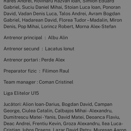
Rares Andrei, Rovinaru Razvan Ioan, Simion Eduard
Gabriel, Suciu Daniel Mihai, Stoian Luca Ioan, Ponoran
David, Vadan Denis Luca, Talos Andrei, Avram Bogdan
Gabriel, Hadarean David, Florea Tudor – Madalin, Miron
Denis, Pop Mihai, Lorincz Robert, Morna Alex-Stefan
Antrenor principal : Albu Alin
Antrenor secund : Lacatus Ionut
Antrenor portari : Perde Alex
Preparator fizic : Filimon Raul
Team manager : Coman Cristinel
Liga Elitelor U15
Jucători: Alion Ioan-Darius, Bogdan David, Campan
George, Ciulea Catalin, Calbajos Mihai - Alexandru,
Dumitrescu Matei - Yanis, David Matei, Deoanca Flaviu,
Deac Andrei, Frentiu Kevin, Groza Alexandru, Ilea Luca-
Cristian, Iuhos Dragos, Lazar David Petru, Muresan Aaron,