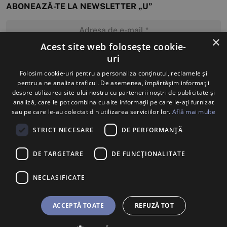
ABONEAZĂ-TE LA NEWSLETTER „U”
×
Acest site web folosește cookie-
uri
MĂ ABONEZ
Folosim cookie-uri pentru a personaliza conținutul, reclamele și
pentru a ne analiza traficul. De asemenea, împărtășim informații
despre utilizarea site-ului nostru cu partenerii noștri de publicitate și
analiză, care le pot combina cu alte informații pe care le-ați furnizat
sau pe care le-au colectat din utilizarea serviciilor lor.
Află mai multe
STRICT NECESARE
DE PERFORMANȚĂ
DE TARGETARE
DE FUNCŢIONALITATE
NECLASIFICATE
ACCEPTĂ TOATE
REFUZĂ TOT