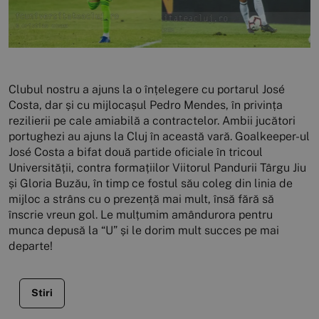
Clubul nostru a ajuns la o înțelegere cu portarul José
Costa, dar și cu mijlocașul Pedro Mendes, în privința
rezilierii pe cale amiabilă a contractelor. Ambii jucători
portughezi au ajuns la Cluj în această vară. Goalkeeper-ul
José Costa a bifat două partide oficiale în tricoul
Universității, contra formațiilor Viitorul Pandurii Târgu Jiu
și Gloria Buzău, în timp ce fostul său coleg din linia de
mijloc a strâns cu o prezență mai mult, însă fără să
înscrie vreun gol. Le mulțumim amândurora pentru
munca depusă la “U” și le dorim mult succes pe mai
departe!
Stiri