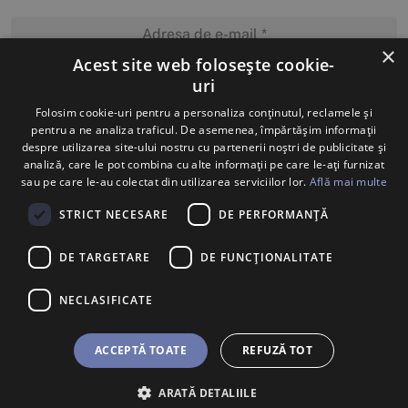
×
Acest site web folosește cookie-
uri
MĂ ABONEZ
Folosim cookie-uri pentru a personaliza conținutul, reclamele și
pentru a ne analiza traficul. De asemenea, împărtășim informații
despre utilizarea site-ului nostru cu partenerii noștri de publicitate și
analiză, care le pot combina cu alte informații pe care le-ați furnizat
sau pe care le-au colectat din utilizarea serviciilor lor.
Află mai multe
STRICT NECESARE
DE PERFORMANȚĂ
DE TARGETARE
DE FUNCŢIONALITATE
NECLASIFICATE
ACCEPTĂ TOATE
REFUZĂ TOT
ARATĂ DETALIILE
BILETE
U SHOP