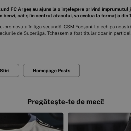
secund FC Argeș au ajuns la o înțelegere privind împrumutul
n benzi, cât și în centrul atacului, va evolua la formația din 
ou-promovata în liga secundă, CSM Focșani. La echipa noastră, 
iurile de Superligă, Tchassem a fost titular doar în partide
Stiri
Homepage Posts
Pregătește-te de meci!