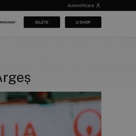
Autentificare
BILETE
U SHOP
Argeș