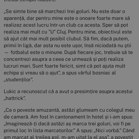
„Se simte bine să marchezi trei goluri. Nu este doar o
aparență, dar pentru mine este o onoare foarte mare să
realizez acest lucru într-un club ca acesta. Sper să pot
realiza mai mult cu ”U” Cluj. Pentru mine, obiectivul este
să ajut cât mai mult posibil clubul. Să fim, dacă putem,
primii în ligă, dar asta nu este ușor, însă niciodată nu știi
— fotbalul este o minune. După fiecare joc, trebuie să te
concentrezi asupra a ceea ce urmează și poți realiza
lucruri mari. Sunt foarte fericit, simt că pot ajuta mult
echipa și vreau să o ajut”, a spus vârful bosniac al
„studenților”.
Lukic a recunoscut că a avut o presimțire asupra acestui
„hattrick”.
„Ca o poveste amuzantă, astăzi glumeam cu colegul meu
de cameră. Am fost în cantonament în hotel și i-am spus:
„Imaginează-ți dacă astăzi aș marca trei goluri, voi fi pe
primul loc în lista marcatorilor.” A spus: „Nici vorbă.” Când
am marcat al treilea gol, m-am uitat la el așa”, a povestit