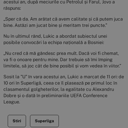
acestui an, după meciurile cu Petrolul și Farul, Jovo a
răspuns:
„Sper că da. Am arătat că avem calitate și că putem juca
bine. Astăzi am jucat bine și meritam trei puncte.”
Nu în ultimul rând, Lukic a abordat subiectul unei
posibile convocări la echipa națională a Bosniei:
„Nu cred că mă gândesc prea mult. Dacă voi fi chemat,
va fi o onoare pentru mine. Dar trebuie să îmi împing
limitele, să joc cât de bine posibil și vom vedea în viitor.”
Sosit la ”U” în vara acestui an, Lukic a marcat de 11 ori: de
10 ori în Superligă, ceea ce îl plasează pe primul loc în
clasamentul golgheterilor, la egalitate cu Alexandru
Dobre și o dată în preliminariile UEFA Conference
League.
Stiri
Superliga