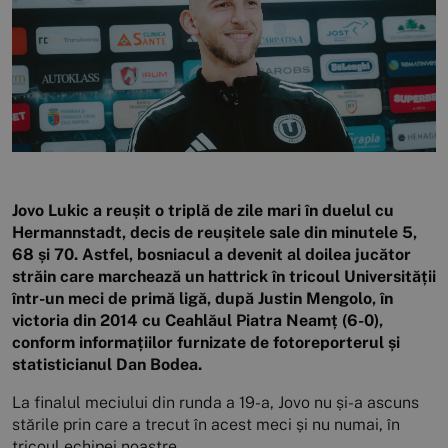
Jovo Lukic a reușit o triplă de zile mari în duelul cu
Hermannstadt, decis de reușitele sale din minutele 5,
68 și 70. Astfel, bosniacul a devenit al doilea jucător
străin care marchează un hattrick în tricoul Universității
într-un meci de primă ligă, după Justin Mengolo, în
victoria din 2014 cu Ceahlăul Piatra Neamț (6-0),
conform informațiilor furnizate de fotoreporterul și
statisticianul Dan Bodea.
La finalul meciului din runda a 19-a, Jovo nu și-a ascuns
stările prin care a trecut în acest meci și nu numai, în
tricoul echipei noastre.