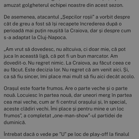
amuzat golgheterul echipei noastre din acest sezon.
De asemenea, atacantul „Șepcilor roșii” a vorbit despre
cât de greu a fost să își recapete încrederea după o
perioadă mai puțin reușită la Craiova, dar și despre cum
s-a adaptat la Cluj-Napoca.
„Am vrut să dovedesc, nu altcuiva, ci doar mie, că pot
juca în această ligă, că pot fi un bun marcator. Am
dovedit-o. Nu regret nimic. La Craiova, au făcut ceea ce
au făcut. Este decizia lor. Nu regret că am venit aici. Și,
ca să fiu sincer, îmi place mai mult să fiu aici decât acolo.
Orașul este foarte frumos. Are o parte veche și o parte
nouă. Locuiesc în partea nouă, dar uneori merg în partea
cea mai veche, cum ar fi centrul orașului și, în special,
aceste clădiri vechi. Îmi place și pentru mine e un loc
frumos”, a completat „one-man-show”-ul partidei de
duminică.
Întrebat dacă o vede pe ”U” pe loc de play-off la finalul