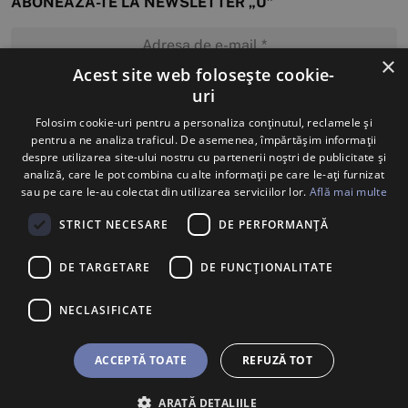
ABONEAZĂ-TE LA NEWSLETTER „U”
×
Acest site web folosește cookie-
uri
MĂ ABONEZ
Folosim cookie-uri pentru a personaliza conținutul, reclamele și
pentru a ne analiza traficul. De asemenea, împărtășim informații
despre utilizarea site-ului nostru cu partenerii noștri de publicitate și
analiză, care le pot combina cu alte informații pe care le-ați furnizat
sau pe care le-au colectat din utilizarea serviciilor lor.
Află mai multe
STRICT NECESARE
DE PERFORMANȚĂ
DE TARGETARE
DE FUNCŢIONALITATE
NECLASIFICATE
ACCEPTĂ TOATE
REFUZĂ TOT
ARATĂ DETALIILE
BILETE
U SHOP