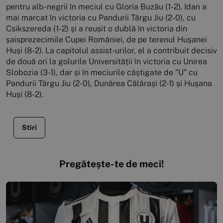
pentru alb-negrii în meciul cu Gloria Buzău (1-2). Idan a
mai marcat în victoria cu Pandurii Târgu Jiu (2-0), cu
Csikszereda (1-2) și a reușit o dublă în victoria din
șaisprezecimile Cupei României, de pe terenul Hușanei
Huși (8-2). La capitolul assist-urilor, el a contribuit decisiv
de două ori la golurile Universității în victoria cu Unirea
Slobozia (3-1), dar și în meciurile câștigate de ”U” cu
Pandurii Târgu Jiu (2-0), Dunărea Călărași (2-1) și Hușana
Huși (8-2).
Stiri
Pregătește-te de meci!