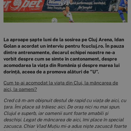
La aproape șapte luni de la sosirea pe Cluj Arena, Idan
Golan a acordat un interviu pentru fcucluj.ro. În pauza
dintre antrenamente, decarul echipei noastre ne-a
vorbit despre cum se simte în cantonament, despre
acomodarea la viața din România și despre marea lui
dorință, aceea de a promova alături de ”U”.
Cum te-ai acomodat la viața din Cluj, la mâncarea de
aici, la oameni?
Cred că m-am obișnuit destul de rapid cu viața de aici, cu
țara. Îmi place să trăiesc aici. De oraș nici nu mai spun.
Clujul e superb, iar oamenii sunt foarte amabili și
deschiși. Legat de mâncarea de aici, îmi place în special
zacusca. Chiar Vlad Muțiu mi-a adus niște zacuscă foarte