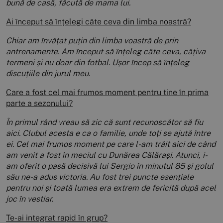
bună de casă, făcută de mama lui.
Ai început să înțelegi câte ceva din limba noastră?
Chiar am învățat puțin din limba voastră de prin
antrenamente. Am început să înțeleg câte ceva, câțiva
termeni și nu doar din fotbal. Ușor încep să înțeleg
discuțiile din jurul meu.
Care a fost cel mai frumos moment pentru tine în prima
parte a sezonului?
În primul rând vreau să zic că sunt recunoscător să fiu
aici. Clubul acesta e ca o familie, unde toți se ajută între
ei. Cel mai frumos moment pe care l-am trăit aici de când
am venit a fost în meciul cu Dunărea Călărași. Atunci, i-
am oferit o pasă decisivă lui Sergio în minutul 85 și golul
său ne-a adus victoria. Au fost trei puncte esențiale
pentru noi și toată lumea era extrem de fericită după acel
joc în vestiar.
Te-ai integrat rapid în grup?