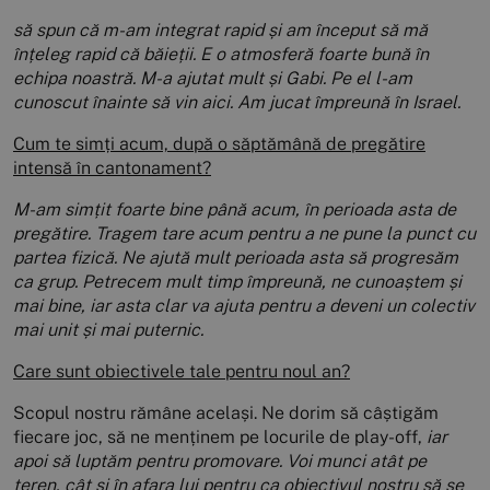
să spun că m-am integrat rapid și am început să mă
înțeleg rapid că băieții. E o atmosferă foarte bună în
echipa noastră. M-a ajutat mult și Gabi. Pe el l-am
cunoscut înainte să vin aici. Am jucat împreună în Israel.
Cum te simți acum, după o săptămână de pregătire
intensă în cantonament?
M-am simțit foarte bine până acum, în perioada asta de
pregătire. Tragem tare acum pentru a ne pune la punct cu
partea fizică. Ne ajută mult perioada asta să progresăm
ca grup. Petrecem mult timp împreună, ne cunoaștem și
mai bine, iar asta clar va ajuta pentru a deveni un colectiv
mai unit și mai puternic.
Care sunt obiectivele tale pentru noul an?
Scopul nostru rămâne același. Ne dorim să câștigăm
fiecare joc, să ne menținem pe locurile de play-off,
iar
apoi să luptăm pentru promovare. Voi munci atât pe
teren, cât și în afara lui pentru ca obiectivul nostru să se