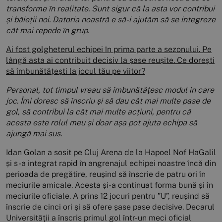
transforme în realitate. Sunt sigur că la asta vor contribui
și băieții noi. Datoria noastră e să-i ajutăm să se integreze
cât mai repede în grup.
Ai fost golgheterul echipei în prima parte a sezonului. Pe
lângă asta ai contribuit decisiv la șase reușite. Ce dorești
să îmbunătățești la jocul tău pe viitor?
Personal, tot timpul vreau să îmbunătățesc modul în care
joc. Îmi doresc să înscriu și să dau cât mai multe pase de
gol, să contribui la cât mai multe acțiuni, pentru că
acesta este rolul meu și doar așa pot ajuta echipa să
ajungă mai sus.
Idan Golan a sosit pe Cluj Arena de la Hapoel Nof HaGalil
și s-a integrat rapid în angrenajul echipei noastre încă din
perioada de pregătire, reușind să înscrie de patru ori în
meciurile amicale. Acesta și-a continuat forma bună și în
meciurile oficiale. A prins 12 jocuri pentru ”U”, reușind să
înscrie de cinci ori și să ofere șase pase decisive. Decarul
Universității a înscris primul gol într-un meci oficial