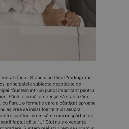
 reproșăm străinilor în ceea ce privește caracterul sau modul în care s-au pregătit, dar am luat aceste decizii mai mult din punct de vedere psihologic. S-au comportat exemplar la negocieri, au înțeles situația, nu au cerut bani în plus. Au reziliat cu banii la zi, iar negocierile au durat puțin. N-au plecat zâmbind, deoarece s-au atașat de Universitatea Cluj. Am reziliat amiabil și cu Alexandru Buza, specialistul în nutriție și medicină sportivă. A avut un discurs emoționant în vestiar în momentul în care și-a luat la revedere. Le mulțumim tuturor pentru întreaga muncă depusă la “U”!” Dorin Goga și George Florescu “A fost acel incident în autocar cu Florescu, înaintea meciului cu Rapid, am avut o discuție cu el, iar clubul l-a amendat. George și-a cerut scuze, iar lucrurile s-au rezolvat între timp. Amândoi vor continua la Universitatea Cluj” 2020 “Avem așteptări mari în 2020, atât noi cât și suporterii. Vom încerca să muncim diferit și să realizăm mai mult. Le mulțumim tuturor celor care au fost alături de noi în momente bune și mai puțin bune, suporterilor, care sper să înțeleagă situația și să rămână alături de noi, la fel ca până acum, sponsorilor și, nu în ultimul rând, presei. Sperăm să avem un an nou mai bun!” |full_html|Într-o conferință de presă desfășurată luni, la Cluj Arena, antrenorul Adrian Falub împreună cu directorul general Daniel Stanciu au făcut “radiografia” turului de campionat și au dezvăluit strategia pe care o vor implementa la “U” în 2020. Vă prezentăm, mai jos, principalele subiecte dezbătute de aceștia în fața jurnaliștilor. Adrian Falub, antrenor FC Universitatea Cluj, despre… Prezentul și viitorul echipei “Suntem într-un punct important pentru ceea ce urmează la clubul nostru. Când am venit aici am preluat o echipă cu patru înfrângeri din cinci meciuri. Până la urmă, am reușit să stabilizăm lucrurile, chiar dacă nu am avut rezultate deosebite. Am pierdut un singur meci în campionat, la Constanța, cu Farul, o formație care a câștigat aproape tot acasă. Trebuie să uităm trecutul, e clar că nu a funcționat ceva bine, strategia inițială nu a dat roade și nu aș vrea să insist foarte mult asupra acestui subiect. E foarte important să gestionăm inteligent returul campionatului. Ne-am despărțit de unii dintre jucători, vrem să ne mai despărțim de alții. Jucătorii vor fi plătiți și în funcție de randamentul sportiv pe care îl vor da. Toată lumea trebuie să înțeleagă faptul că la “U” Cluj nu e o vacanță plătită. Ne-am fixat o strategie pe termen scurt, însă mie nu îmi place să vorbesc despre salvarea de la retrogradare. Suntem realiști, vrem să urcăm în clasament și să nu avem emoții. Sunt convins că putem să realizăm acest lucru, iar în paralel să construim un grup puternic. Deja e prea mult, lumea a avut alte așteptări, și-a pierdut răbdarea. Astăzi suntem în acest punct, trebuie să luăm lucrurile așa cum sunt și să mergem m