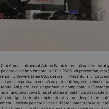
eproșat! În nici un caz nu s-a pus problema să renunțăm la ei!” Negocierile cu alți antrenori “Am avut discuții cu doi antrenori, dar deocamdată ei sunt sub contract. Probabil că dacă nu se va concretiza nimic, voi antrena până la vară” Staff-ul tehnic “Lucian Turcu va rămâne preparator fizic. Vom încerca să completăm staff-ul cu cineva capabil să lucreze din punct de vedere tehnic, dar consider că Luci merită o șansă. E un tânăr foarte preocupat, care poate să crească odată cu echipa” Cantonamentul iernii “Sper să putem organiza un cantonament, rămâne de văzut în ce locație. Mi-aș dori să mergem undeva în străinătate, minimum 10-12 zile. Reunirea lotului va fi pe 13 ianuarie” Mesaj pentru suporteri “Să îmi acorde o șansă, pentru că am crescut aici, am niște rezultate la “U” și știu ce înseamnă acest club! Eu, Daniel Stanciu și toți cei din jurul echipei încercăm să o ducem pe Universitatea în Liga 1!” Daniel Stanciu, director general FC Universitatea Cluj, despre... 2019 “Încheiem un an mai puțin plăcut pentru familia Universității Cluj. Clubul a ratat promovarea în urma barajului cu Hermannstadt și a avut un început de sezon mai puțin reușit. E clar că a fost un 2019 cu mari dezamăgiri pentru cei mai înfocați suporteri ai Universițății și pentru cei care au crezut în promovare. Dorința este mult mai mare decât puterea clubului. E foarte greu să faci o strategie la jumătatea drumului pentru a obține rezultate imediate. În schimb, sunt convins că tot ceea ce dorim să punem în aplicare va fi în concordanță cu ceea ce își doresc suporterii. Universitatea Cluj este un club stabil din punct de vedere financiar și vom munci pentru a-l organiza mai bine” Situația lui Kay și transferurile iernii “Am reziliat contractele a patru jucători (Tiago Gomes, André Ceitil, Rafa Miranda, Arnaud Guedj, n.n). Pe Kay l-am pus pe lista de transferuri și sper ca până la finalul lunii ianuarie să găsim o soluție în ceea ce îl privește. Este un jucător care a semnat pe trei ani, așa că nu putem rezilia unilateral contractul. Sunt jucători cu care nu am avut probleme din punct de vedere al caracterului și al profesionalismului, ne-am înțeles perfect, însă am ajuns la concluzia că e mai bine să ne despărțim. Cred că, împreună cu impresarul lui Kay, vom ajunge la o soluție de compromis. Restul jucătorilor cu care am apucat să discutăm despre diminuarea salariilor au înțeles situația, iar acest lucru ne-a bucurat. Banii și-i vor recupera prin evoluțiile lor și a avansării echipei în clasament. Sunt conștienți și ei că împreună putem să reglăm situația. Avem o listă de jucători cu care am demarat negocierile. Vor veni fotbaliști care să ne ajute pe o perioadă mai lungă de timp, dar și fotbalişti care să completeze lotul. Vorbim despre jucători de bază, care să creeze scheletul important al Universității în viitorul sezon și jumătate. Avem mai multe nume în vedere, unii dintre ei evoluează în Liga 1, așa că vom ști ceva concret abia după ce se va întrerupe campionatul și acolo. Discutăm, așadar, atât cu jucători români, cât și cu străini. Ne interesează mai mult să aducem jucători români care cunosc Liga a II-a, pentru că ea are o particularitate aparte. Nu vrem să mai repetăm greșelile din ultimul an, cel puțin în ceea ce privește salariile. Am stabilit un cuantum, anumite bonusuri și, în funcție de evaluare, toată lumea va fi cam pe același palier” Strategie și buget “Din punct de vedere administrativ am avut o ședință a Consiliului Director în care am aprobat strategia până în vară, dar și bugetul, cu mențiunea că aici depindem și de Consiliul Local. În funcție de acest buget vom creiona planul pentru viitorul sezon. Suntem “U” Cluj, iar din ianuarie vom schimba mentalitatea din toate punctele de vedere. Bugetul nu este unul foarte mare, însă e foarte bun pentru Liga a II-a, în condițiile în care avem un Centru de Copii și Juniori, o academie, foarte multe cheltuieli. Prin plecarea acelor jucători străini am reușit să facem o anumită economie. Nu avem ce să le