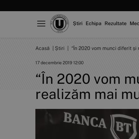
Știri
Echipa
Rezultate
Mec
Acasă
|
Știri
|
“În 2020 vom munci diferit și
17 decembrie 2019 12:00
“În 2020 vom mu
realizăm mai mu