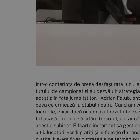
Într-o conferință de presă desfășurată luni, la Cluj Arena, antrenorul Adrian Falub împreună cu directorul general Daniel Stanciu au făcut “radiografia” turului de campionat și au dezvăluit strategia pe care o vor implementa la “U” în 2020. Vă prezentăm, mai jos, principalele subiecte dezbătute de aceștia în fața jurnaliștilor. Adrian Falub, antrenor FC Universitatea Cluj, despre… Prezentul și viitorul echipei “Suntem într-un punct important pentru ceea ce urmează la clubul nostru. Când am venit aici am preluat o echipă cu patru înfrângeri din cinci meciuri. Până la urmă, am reușit să stabilizăm lucrurile, chiar dacă nu am avut rezultate deosebite. Am pierdut un singur meci în campionat, la Constanța, cu Farul, o formație care a câștigat aproape tot acasă. Trebuie să uităm trecutul, e clar că nu a funcționat ceva bine, strategia inițială nu a dat roade și nu aș vrea să insist foarte mult asupra acestui subiect. E foarte important să gestionăm inteligent returul campionatului. Ne-am despărțit de unii dintre jucători, vrem să ne mai despărțim de alții. Jucătorii vor fi plătiți și în funcție de randamentul sportiv pe care îl vor da. Toată lumea trebuie să înțeleagă faptul că la “U” Cluj nu e o vacanță plătită. Ne-am fixat o strategie pe termen scurt, însă mie nu îmi place să vorbesc despre salvarea de la retrogradare. Suntem realiști, vrem să urcăm în clasament și să nu avem emoții. Sunt convins că putem să realizăm acest lucru, iar în paralel să construim un grup puternic. Deja e prea mult, lumea a avut alte așteptări, și-a pierdut răbdarea. Astăzi suntem în acest punct, trebuie să luăm lucrurile așa cum sunt și să mergem mai departe cu gândul de a depune o muncă al cărei rezultat să fie promovarea peste un an și jumătate. Nu am ce să le reproșez celor care au plecat, chiar au fost profesioniști și merită subliniat acest lucru. Nu am avut probleme disciplinare, însă au lipsit rezultatele. Merită tot respectul” Transferuri “Azi avem un lot restrâns, dar vom face niște transferuri, sunt câțiva jucători cu care am discutat de mai mult timp. Ei sunt greu de convins, având în vedere situația noastră din clasament. Până nu demult, salariile au fost mari la “U”, lumea s-a obișnuit cu acest detaliu, iar acum e dificil să aduci pe cineva pe o remunerație conformă cu nivelul Ligii a II-a. Sunt încrezător, însă, că până la reluarea campionatului vom avea un lot competitiv” Dorin Goga și George Florescu “Am fi anunțat oficial, imediat, dacă ne-am fi despărțit de Goga și Florescu! Ei nu sunt niște jucători oarecare, să renunțăm la ei în orice condiții. Am avut o discuție cu amândoi pornind de la felul în care ei s-au implicat în gestionarea vestiarului. E clubul lor și consider că ar fi trebuit să facă mai mult din acest punct de vedere. A fost un vestiar prea destrămat, iar la un moment dat a existat o luptă, dacă vreți, între jucătorii noi, cu salarii foarte mari și cei vechi, care câștigau mai puțin. Nu am avut un vestiar cu spirit, asta le-am r