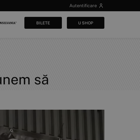
Autentificare
BILETE
U SHOP
punem să