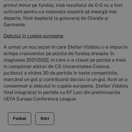
primul minut pe fundaș, însă rezultatul de 0-0 nu a fost
suficient pentru ca naționala noastră să meargă mai
departe, fiind depășită la golaveraj de Olanda și
Germania.
Debutul în cupele europene
A urmat un nou sezon în care Ștefan Vlădoiu s-a impus în
echipa craiovenilor pe poziția de fundaș dreapta. În
stagiunea 2021/2022, în care s-a clasat pe poziția a treia
în campionat alături de CS Universitatea Craiova,
jucătorul a strâns 30 de partide în toate competițiile,
marcând un gol și contribuind decisiv la un gol. Acel an a
consemnat și debutul în cupele europene, Ștefan Vlădoiu
fiind integralist în partida cu KF Laci din preliminariile
UEFA Europa Conference League.
Fotbal
Stiri