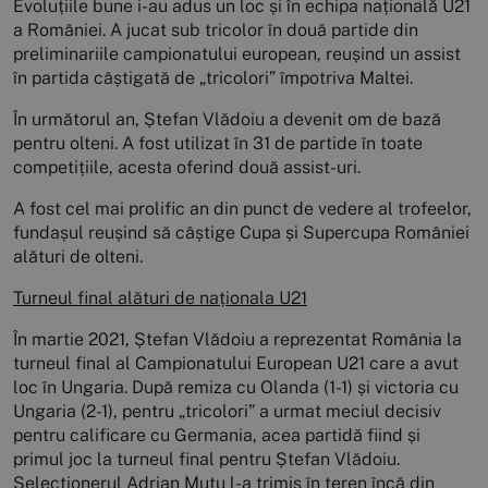
Evoluțiile bune i-au adus un loc și în echipa națională U21
a României. A jucat sub tricolor în două partide din
preliminariile campionatului european, reușind un assist
în partida câștigată de „tricolori” împotriva Maltei.
În următorul an, Ștefan Vlădoiu a devenit om de bază
pentru olteni. A fost utilizat în 31 de partide în toate
competițiile, acesta oferind două assist-uri.
A fost cel mai prolific an din punct de vedere al trofeelor,
fundașul reușind să câștige Cupa și Supercupa României
alături de olteni.
Turneul final alături de naționala U21
În martie 2021, Ștefan Vlădoiu a reprezentat România la
turneul final al Campionatului European U21 care a avut
loc în Ungaria. După remiza cu Olanda (1-1) și victoria cu
Ungaria (2-1), pentru „tricolori” a urmat meciul decisiv
pentru calificare cu Germania, acea partidă fiind și
primul joc la turneul final pentru Ștefan Vlădoiu.
Selecționerul Adrian Mutu l-a trimis în teren încă din