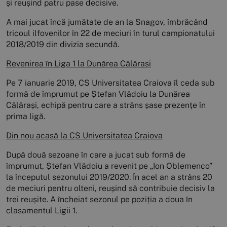
și reușind patru pase decisive.
A mai jucat încă jumătate de an la Snagov, îmbrăcând
tricoul ilfovenilor în 22 de meciuri în turul campionatului
2018/2019 din divizia secundă.
Revenirea în Liga 1 la Dunărea Călărași
Pe 7 ianuarie 2019, CS Universitatea Craiova îl ceda sub
formă de împrumut pe Ștefan Vlădoiu la Dunărea
Călărași, echipă pentru care a strâns șase prezențe în
prima ligă.
Din nou acasă la CS Universitatea Craiova
După două sezoane în care a jucat sub formă de
împrumut, Ștefan Vlădoiu a revenit pe „Ion Oblemenco”
la începutul sezonului 2019/2020. În acel an a strâns 20
de meciuri pentru olteni, reușind să contribuie decisiv la
trei reușite. A încheiat sezonul pe poziția a doua în
clasamentul Ligii 1.