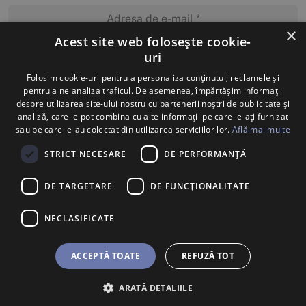
×
Acest site web folosește cookie-
uri
MĂ ABONEZ
Folosim cookie-uri pentru a personaliza conținutul, reclamele și
pentru a ne analiza traficul. De asemenea, împărtășim informații
despre utilizarea site-ului nostru cu partenerii noștri de publicitate și
analiză, care le pot combina cu alte informații pe care le-ați furnizat
sau pe care le-au colectat din utilizarea serviciilor lor.
Află mai multe
STRICT NECESARE
DE PERFORMANȚĂ
DE TARGETARE
DE FUNCŢIONALITATE
NECLASIFICATE
ACCEPTĂ TOATE
REFUZĂ TOT
ARATĂ DETALIILE
BILETE
U SHOP