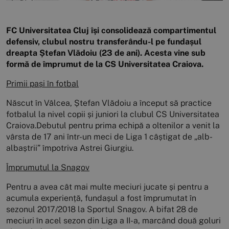
FC Universitatea Cluj își consolidează compartimentul
defensiv, clubul nostru transferându-l pe fundașul
dreapta Ștefan Vlădoiu (23 de ani). Acesta vine sub
formă de împrumut de la CS Universitatea Craiova.
Primii pași în fotbal
Născut în Vâlcea, Ștefan Vlădoiu a început să practice
fotbalul la nivel copii și juniori la clubul CS Universitatea
Craiova.Debutul pentru prima echipă a oltenilor a venit la
vârsta de 17 ani într-un meci de Liga 1 câștigat de „alb-
albaștrii” împotriva Astrei Giurgiu.
Împrumutul la Snagov
Pentru a avea cât mai multe meciuri jucate și pentru a
acumula experiență, fundașul a fost împrumutat în
sezonul 2017/2018 la Sportul Snagov. A bifat 28 de
meciuri în acel sezon din Liga a II-a, marcând două goluri