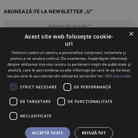
ABONEAZĂ-TE LA NEWSLETTER „U”
×
Acest site web folosește cookie-
uri
MĂ ABONEZ
Folosim cookie-uri pentru a personaliza conținutul, reclamele și
pentru a ne analiza traficul. De asemenea, împărtășim informații
despre utilizarea site-ului nostru cu partenerii noștri de publicitate și
analiză, care le pot combina cu alte informații pe care le-ați furnizat
sau pe care le-au colectat din utilizarea serviciilor lor.
Află mai multe
STRICT NECESARE
DE PERFORMANȚĂ
DE TARGETARE
DE FUNCŢIONALITATE
NECLASIFICATE
ACCEPTĂ TOATE
REFUZĂ TOT