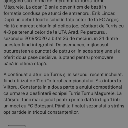
ajungând sub formă de împrumut la Turris Turnu
Măgurele. La doar 19 ani a devenit om de bază în
formația condusă pe atunci de antrenorul Erik Lincar.
După un debut foarte solid în fața celor de la FC Argeș,
Haită a marcat chiar în al doilea joc, câștigat de Turris cu
4-3 pe terenul celor de la UTA Arad. Pe parcursul
sezonului 2019/2020 a bifat 26 de meciuri, în 24 dintre
acestea fiind integralist. De asemenea, mijlocașul
bucureștean a punctat de patru ori în acea stagiune și a
oferit două pase decisive, luptând pentru promovare
până în ultima etapă.
A continuat alături de Turris și în sezonul recent încheiat,
fiind utilizat de 11 ori în turul campionatului. S-a întors la
Viitorul Constanța în a doua parte a anului competițional
ca urmare a desfințării echipei Turris Turnu Măgurele. La
sfârșitul lunii mai a jucat pentru prima dată în Liga 1 într-
un meci cu FC Botoșani. Până la finalul sezonului a strâns
opt partide în tricoul constănțenilor.