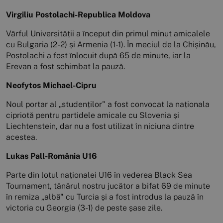
Virgiliu Postolachi-Republica Moldova
Vârful Universității a început din primul minut amicalele
cu Bulgaria (2-2) și Armenia (1-1). În meciul de la Chișinău,
Postolachi a fost înlocuit după 65 de minute, iar la
Erevan a fost schimbat la pauză.
Neofytos Michael-Cipru
Noul portar al „studenților" a fost convocat la naționala
cipriotă pentru partidele amicale cu Slovenia și
Liechtenstein, dar nu a fost utilizat în niciuna dintre
acestea.
Lukas Pall-România U16
Parte din lotul naționalei U16 în vederea Black Sea
Tournament, tânărul nostru jucător a bifat 69 de minute
în remiza „albă" cu Turcia și a fost introdus la pauză în
victoria cu Georgia (3-1) de peste șase zile.