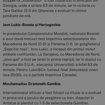
stopper-ul „studenților" a fost titularizat în amicalul din
Georgia, unde a strâns 63 de minute, iar în victoria cu
Țara Galilor (2-1) din Ghencea a evoluat în ultima
jumătate de oră.
Jovo Lukic-Bosnia și Herțegovina
În preambulul Campionatului Mondial, naționala Bosniei
a avut două meciuri-test împotriva selecționatelor din
Macedonia de Nord (0-0) și Panama (1-1), iar golgheterul
„Șepcilor roșii", Jovo Lukic, a început din primul minut
ambele confruntări. La Sarajevo, cu Macedonia de Nord,
„Jovo-gol" a fost pe teren în prima repriză, iar în duelul cu
Panama din S.U.A., atacantul Universității a bifat 63 de
minute. Pentru Lukic&Co. turneul final debutează vineri
(ora 20:00), cu o partidă împotriva Canadei.
Mouhamadou Drammeh-Gambia
Internaționalul african a fost folosit ca titular și a evoluat
în prima oră a jocului de pregătire cu Iran, disputat în
Antalya și pierdut cu 1-3 de selecționata Gambiei.