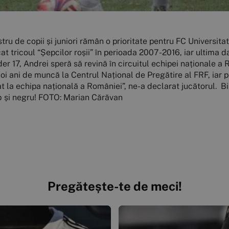
tru de copii și juniori rămân o prioritate pentru FC Universita
at tricoul “Șepcilor roșii” în perioada 2007-2016, iar ultima 
r 17, Andrei speră să revină în circuitul echipei naționale a 
oi ani de muncă la Centrul Național de Pregătire al FRF, iar 
onat la echipa națională a României”, ne-a declarat jucătorul. 
b și negru! FOTO: Marian Cărăvan
Pregătește-te de meci!