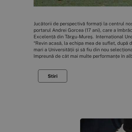
Jucătorii de perspectivă formați la centrul nos
portarul Andrei Gorcea (17 ani), care a îmbrăc
Excelență din Târgu-Mureș. Internațional Unde
“Revin acasă, la echipa mea de suflet, după d
mari a Universității și să fiu din nou selecți
împreună de cât mai multe performanțe în al
Stiri