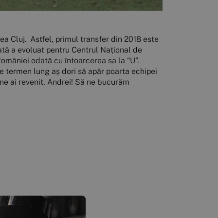
tea Cluj. Astfel, primul transfer din 2018 este
dată a evoluat pentru Centrul Național de
României odată cu întoarcerea sa la “U”.
pe termen lung aș dori să apăr poarta echipei
Bine ai revenit, Andrei! Să ne bucurăm