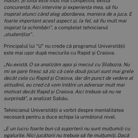
maturi. Și lotul este mult mai competitiv, exista
concurență. Aici intervine și experiența mea, să fiu
inspirat atunci când aleg abordarea, maniera de a juca. E
foarte important acest aspect și, la fel, să fiu mult mai
inspirat la schimbări"
, a completat tehnicianul
„studenților".
Principalul lui "U" nu crede că programul Universității
este mai ușor după meciurile cu Rapid și Craiova.
„Nu există. O sa analizăm apoi și meciul cu Slobozia. Nu
mi se pare firesc să zic că cele două jocuri sunt mai grele
decât cele cu Rapid și Craiova, dar din punct de vedere al
atitudinii, eu cred că vom întâlni un adversar mult mai
motivat decât Rapid și Craiova. Aici trebuie să nu ne
surprindă"
, a analizat Sabău.
Tehnicianul Universității a vorbit despre mentalitatea
necesară pentru a duce echipa la următorul nivel.
„E un lucru foarte bun că suporterii nu sunt mulțumiți cu
egalurile. Nici jucătorii nu trebuie să fie mulțumiți. Dacă