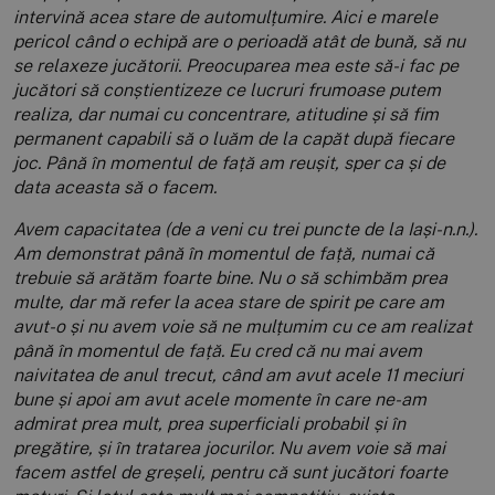
intervină acea stare de automulțumire. Aici e marele
pericol când o echipă are o perioadă atât de bună, să nu
se relaxeze jucătorii. Preocuparea mea este să-i fac pe
jucători să conștientizeze ce lucruri frumoase putem
realiza, dar numai cu concentrare, atitudine și să fim
permanent capabili să o luăm de la capăt după fiecare
joc. Până în momentul de față am reușit, sper ca și de
data aceasta să o facem.
Avem capacitatea (de a veni cu trei puncte de la Iași-n.n.).
Am demonstrat până în momentul de față, numai că
trebuie să arătăm foarte bine. Nu o să schimbăm prea
multe, dar mă refer la acea stare de spirit pe care am
avut-o și nu avem voie să ne mulțumim cu ce am realizat
până în momentul de față. Eu cred că nu mai avem
naivitatea de anul trecut, când am avut acele 11 meciuri
bune și apoi am avut acele momente în care ne-am
admirat prea mult, prea superficiali probabil și în
pregătire, și în tratarea jocurilor. Nu avem voie să mai
facem astfel de greșeli, pentru că sunt jucători foarte