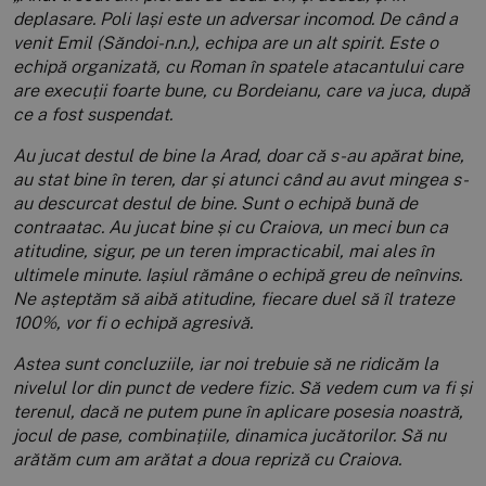
deplasare. Poli Iași este un adversar incomod. De când a
venit Emil (Săndoi-n.n.), echipa are un alt spirit. Este o
echipă organizată, cu Roman în spatele atacantului care
are execuții foarte bune, cu Bordeianu, care va juca, după
ce a fost suspendat.
Au jucat destul de bine la Arad, doar că s-au apărat bine,
au stat bine în teren, dar și atunci când au avut mingea s-
au descurcat destul de bine. Sunt o echipă bună de
contraatac. Au jucat bine și cu Craiova, un meci bun ca
atitudine, sigur, pe un teren impracticabil, mai ales în
ultimele minute. Iașiul rămâne o echipă greu de neînvins.
Ne așteptăm să aibă atitudine, fiecare duel să îl trateze
100%, vor fi o echipă agresivă.
Astea sunt concluziile, iar noi trebuie să ne ridicăm la
nivelul lor din punct de vedere fizic. Să vedem cum va fi și
terenul, dacă ne putem pune în aplicare posesia noastră,
jocul de pase, combinațiile, dinamica jucătorilor. Să nu
arătăm cum am arătat a doua repriză cu Craiova.