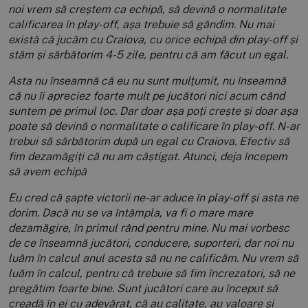
noi vrem să creștem ca echipă, să devină o normalitate
calificarea în play-off, așa trebuie să gândim. Nu mai
există că jucăm cu Craiova, cu orice echipă din play-off și
stăm și sărbătorim 4-5 zile, pentru că am făcut un egal.
Asta nu înseamnă că eu nu sunt mulțumit, nu înseamnă
că nu îi apreciez foarte mult pe jucători nici acum când
suntem pe primul loc. Dar doar așa poți crește și doar așa
poate să devină o normalitate o calificare în play-off.
N-ar
trebui să sărbătorim după un egal cu Craiova. Efectiv să
fim dezamăgiți că nu am câștigat. Atunci, deja începem
să avem echipă
Eu cred că șapte victorii ne-ar aduce în play-off și asta ne
dorim. Dacă nu se va întâmpla, va fi o mare mare
dezamăgire, în primul rând pentru mine. Nu mai vorbesc
de ce înseamnă jucători, conducere, suporteri, dar noi nu
luăm în calcul anul acesta să nu ne calificăm. Nu vrem să
luăm în calcul, pentru că trebuie să fim încrezatori, să ne
pregătim foarte bine. Sunt jucători care au început să
creadă în ei cu adevărat, că au calitate, au valoare și