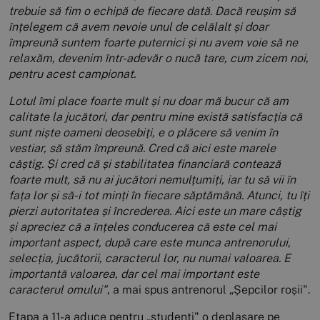
trebuie să fim o echipă de fiecare dată. Dacă reușim să
înțelegem că avem nevoie unul de celălalt și doar
împreună suntem foarte puternici și nu avem voie să ne
relaxăm, devenim într-adevăr o nucă tare, cum zicem noi,
pentru acest campionat.
Lotul îmi place foarte mult și nu doar mă bucur că am
calitate la jucători, dar pentru mine există satisfacția că
sunt niște oameni deosebiți, e o plăcere să venim în
vestiar, să stăm împreună. Cred că aici este marele
câștig. Și cred că și stabilitatea financiară contează
foarte mult, să nu ai jucători nemulțumiți, iar tu să vii în
fața lor și să-i tot minți în fiecare săptămână. Atunci, tu îți
pierzi autoritatea și încrederea. Aici este un mare câștig
și apreciez că a înțeles conducerea că este cel mai
important aspect, după care este munca antrenorului,
selecția, jucătorii, caracterul lor, nu numai valoarea. E
importantă valoarea, dar cel mai important este
caracterul omului"
, a mai spus antrenorul „Șepcilor roșii".
Etapa a 11-a aduce pentru „studenți" o deplasare pe