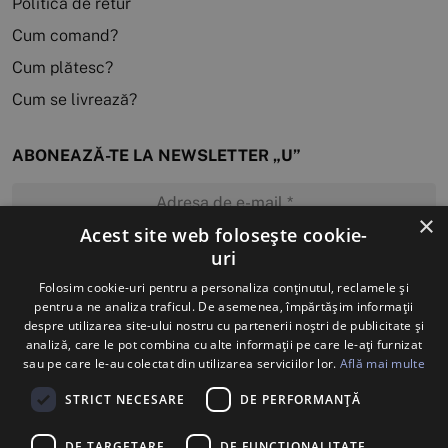
Politica de retur
Cum comand?
Cum plătesc?
Cum se livrează?
ABONEAZĂ-TE LA NEWSLETTER „U”
×
Acest site web folosește cookie-
uri
MĂ ABONEZ
Folosim cookie-uri pentru a personaliza conținutul, reclamele și
pentru a ne analiza traficul. De asemenea, împărtășim informații
despre utilizarea site-ului nostru cu partenerii noștri de publicitate și
analiză, care le pot combina cu alte informații pe care le-ați furnizat
sau pe care le-au colectat din utilizarea serviciilor lor.
Află mai multe
STRICT NECESARE
DE PERFORMANȚĂ
DE TARGETARE
DE FUNCŢIONALITATE