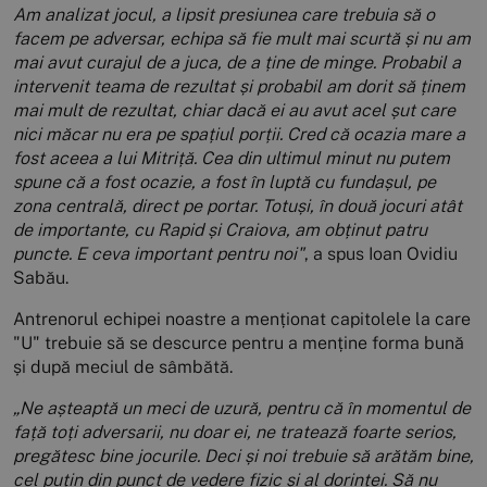
Am analizat jocul, a lipsit presiunea care trebuia să o
facem pe adversar, echipa să fie mult mai scurtă și nu am
mai avut curajul de a juca, de a ține de minge.
Probabil a
intervenit teama de rezultat și probabil am dorit să ținem
mai mult de rezultat, chiar dacă ei au avut acel șut care
nici măcar nu era pe spațiul porții. Cred că ocazia mare a
fost aceea a lui Mitriță. Cea din ultimul minut nu putem
spune că a fost ocazie, a fost în luptă cu fundașul, pe
zona centrală, direct pe portar. Totuși, în două jocuri atât
de importante, cu Rapid și Craiova, am obținut patru
puncte. E ceva important pentru noi"
, a spus Ioan Ovidiu
Sabău.
Antrenorul echipei noastre a menționat capitolele la care
"U" trebuie să se descurce pentru a menține forma bună
și după meciul de sâmbătă.
„Ne așteaptă un meci de uzură, pentru că în momentul de
față toți adversarii, nu doar ei, ne tratează foarte serios,
pregătesc bine jocurile. Deci și noi trebuie să arătăm bine,
cel puțin din punct de vedere fizic și al dorinței. Să nu