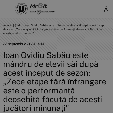
Acasă
|
Știri
|
Ioan Ovidiu Sabău este mândru de elevii săi după acest început
de sezon:„Zece etape fără înfrangere este o performanță deosebită făcută de
acești jucători minunați"
23 septembrie 2024 14:14
Ioan Ovidiu Sabău este
mândru de elevii săi după
acest început de sezon:
„Zece etape fără înfrangere
este o performanță
deosebită făcută de acești
jucători minunați"