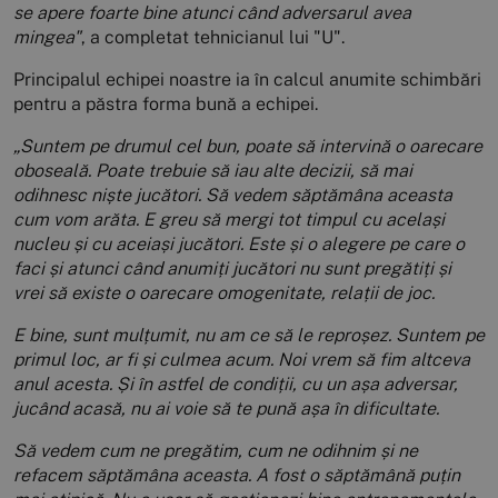
se apere foarte bine atunci când adversarul avea
mingea"
, a completat tehnicianul lui "U".
Principalul echipei noastre ia în calcul anumite schimbări
pentru a păstra forma bună a echipei.
„Suntem pe drumul cel bun, poate să intervină o oarecare
oboseală. Poate trebuie să iau alte decizii, să mai
odihnesc niște jucători. Să vedem săptămâna aceasta
cum vom arăta. E greu să mergi tot timpul cu același
nucleu și cu aceiași jucători. Este și o alegere pe care o
faci și atunci când anumiți jucători nu sunt pregătiți și
vrei să existe o oarecare omogenitate, relații de joc.
E bine, sunt mulțumit, nu am ce să le reproșez. Suntem pe
primul loc, ar fi și culmea acum. Noi vrem să fim altceva
anul acesta. Și în astfel de condiții, cu un așa adversar,
jucând acasă, nu ai voie să te pună așa în dificultate.
Să vedem cum ne pregătim, cum ne odihnim și ne
refacem săptămâna aceasta.
A fost o săptămână puțin