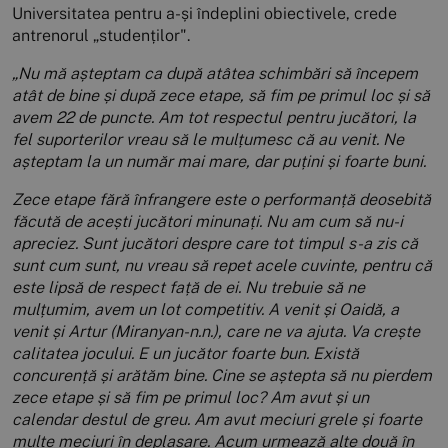
Universitatea pentru a-și îndeplini obiectivele, crede
antrenorul „studenților".
„Nu mă așteptam ca după atâtea schimbări să începem
atât de bine și după zece etape, să fim pe primul loc și să
avem 22 de puncte. Am tot respectul pentru jucători, la
fel suporterilor vreau să le mulțumesc că au venit. Ne
așteptam la un număr mai mare, dar puțini și foarte buni.
Zece etape fără înfrangere este o performanță deosebită
făcută de acești jucători minunați. Nu am cum să nu-i
apreciez. Sunt jucători despre care tot timpul s-a zis că
sunt cum sunt, nu vreau să repet acele cuvinte, pentru că
este lipsă de respect față de ei. Nu trebuie să ne
mulțumim, avem un lot competitiv. A venit și Oaidă, a
venit și Artur (Miranyan-n.n.), care ne va ajuta. Va crește
calitatea jocului. E un jucător foarte bun. Există
concurență și arătăm bine. Cine se aștepta să nu pierdem
zece etape și să fim pe primul loc? Am avut și un
calendar destul de greu. Am avut meciuri grele și foarte
multe meciuri în deplasare. Acum urmează alte două în