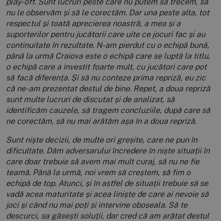
play-off.
Sunt lucruri peste care nu putem să trecem, să
nu le observăm și să le corectăm. Dar una peste alta, tot
respectul și toată aprecierea noastră, a mea și a
suporterilor pentru jucătorii care uite ce jocuri fac și au
continuitate în rezultate. N-am pierdut cu o echipă bună,
până la urmă Craiova este o echipă care se luptă la titlu,
o echipă care a investit foarte mult, cu jucători care pot
să facă diferența. Și să nu conteze prima repriză, eu zic
că ne-am prezentat destul de bine. Repet, a doua repriză
sunt multe lucruri de discutat și de analizat, să
identificăm cauzele, să tragem concluziile, după care să
ne corectăm, să nu mai arătăm așa în a doua repriză.
Sunt niște decizii, de multe ori greșite, care ne pun în
dificultate. Dăm adversarului încredere în niște situații în
care doar trebuie să avem mai mult curaj, să nu ne fie
teamă. Până la urmă, noi vrem să creștem, să fim o
echipă de top. Atunci, și în astfel de situații trebuie să se
vadă acea maturitate și acea liniște de care ai nevoie să
joci și când nu mai poți și intervine oboseala. Să te
descurci, sa găsești soluții, dar cred că am arătat destul