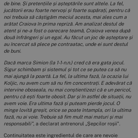
de bine. Și pretențiile și așteptările sunt altele. La fel,
jucătorii erau foarte nervoși și foarte supărați, pentru că
noi trebuia să câștigăm meciul acesta, mai ales cum a
arătat Craiova în prima repriză. Am analizat destul de
atent și ne-a fost o oarecare teamă, Craiova venea după
două înfrângeri și un egal. Au făcut un joc de așteptare și
au încercat să plece pe contraatac, unde ei sunt destul
de buni.
Dacă marca Simion (la 1-1-n.n.) cred că era gata jocul.
Sigur schimbam și sistemul și tot ce se putea ca să nu
mai ajungă la poartă. La fel, la ultima fază, la ocazia lui
Koljic, nu avem cum să nu fim concentrați. E adevărat că
intervine oboseala, nu mai conștientizezi că e un pericol,
pentru că ești foarte obosit. Dar și în astfel de situații, nu
avem voie. Era ultima fază și puteam pierde jocul. O
minge lovită greșit, orice se poate întampla, ori la ultima
fază, nu ai voie. Trebuie să fim mult mai maturi și mai
responsabili"
, a declarat antrenorul „Șepcilor roșii".
Continuitatea este ingredientul de care are nevoie