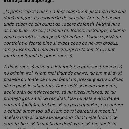
fruntașe ale Superligii.
„În prima repriză nu ne-a fost teamă. Am jucat din una sau
două atingeri, cu schimbări de direcție. Am forțat acolo
unde știam că din punct de vedere defensiv Mitriță nu e
așa de bine. Am forțat acolo cu Boboc, cu Silaghi, chiar în
zona centrală și i-am pus în dificultate. Prima repriză am
controlat-o foarte bine și exact ceea ce ne-am propus,
am și înscris. Am mai avut situații să facem 2-0, sunt
foarte mulțumit de prima repriză.
A doua repriză ceva s-a întamplat, a intervenit teama să
nu primim gol. N-am mai ținut de minge, nu am mai avut
posesie cu toate că nu au făcut un pressing extraordinar,
să ne pună în dificultate. Dar există și acele momente,
acele stări de neîncredere, să nu pierzi mingea, să nu
primești gol, să ții de rezultat. Însă nu asta e abordarea
corectă. Învățăm, trebuie să ne perfecționăm, nu suntem
o echipă super top, să avem pe tot parcursul meciului
același ritm și după atâtea jocuri. Sunt niște lucruri pe
care trebuie să le analizăm dacă vrem să fim acolo în