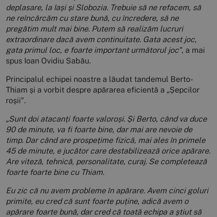
deplasare, la Iași și Slobozia. Trebuie să ne refacem, să
ne reîncărcăm cu stare bună, cu încredere, să ne
pregătim mult mai bine. Putem să realizăm lucruri
extraordinare dacă avem continuitate. Gata acest joc,
gata primul loc, e foarte important următorul joc"
, a mai
spus Ioan Ovidiu Sabău.
Principalul echipei noastre a lăudat tandemul Berto-
Thiam și a vorbit despre apărarea eficientă a „Șepcilor
roșii".
„Sunt doi atacanți foarte valoroși. Și Berto, când va duce
90 de minute, va fi foarte bine, dar mai are nevoie de
timp. Dar când are prospețime fizică, mai ales în primele
45 de minute, e jucător care destabilizează orice apărare.
Are viteză, tehnică, personalitate, curaj. Se completează
foarte foarte bine cu Thiam.
Eu zic că nu avem probleme în apărare. Avem cinci goluri
primite, eu cred că sunt foarte puține, adică avem o
apărare foarte bună, dar cred că toată echipa a știut să