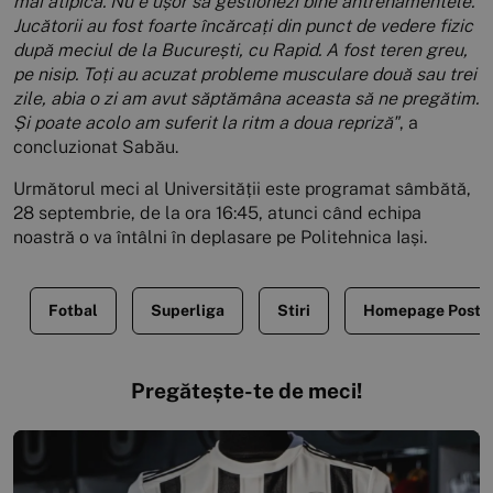
mai atipică. Nu e ușor să gestionezi bine antrenamentele.
Jucătorii au fost foarte încărcați din punct de vedere fizic
după meciul de la București, cu Rapid. A fost teren greu,
pe nisip. Toți au acuzat probleme musculare două sau trei
zile, abia o zi am avut săptămâna aceasta să ne pregătim.
Și poate acolo am suferit la ritm a doua repriză"
, a
concluzionat Sabău.
Următorul meci al Universității este programat sâmbătă,
28 septembrie, de la ora 16:45, atunci când echipa
noastră o va întâlni în deplasare pe Politehnica Iași.
Fotbal
Superliga
Stiri
Homepage Posts
Pregătește-te de meci!