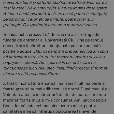
o evoluție bună și datorită publicului extraordinar care a
fost la meci. Ne-au încurajat și ne-au împins de la spate.
A fost o finală pierdută, însă zic eu că putea fi câștigată
pe parcursul celor 90 de minute, poate chiar și în
prelungiri. O experiență care ne-a maturizat zic eu.
Tehnicianul a precizat că decizia de a se retrage din
funcția de antrenor al Universității Cluj vine pe fondul
oboselii și a încărcăturii emoționale pe care această
poziție o aduce: „
Atunci când am preluat echipa am spus
că antrenorii care vin, cu tot respectul pentru ei, își iau
bagajele și pleacă. Am spus că în cazul în care nu
funcționează lucrurile, plec. Însă, fiind crescut și format
aici am o altă responsabilitate.
A fost o încărcătură enormă, mai ales în ultima parte și
foarte greu să te mai odihnești, să dormi. După meciul cu
Voluntari a fost o încărcătură destul de mare, care m-a
măcinat foarte mult și m-a consumat. Am luat o decizie.
Consider că este cel mai bine pentru mine, pentru
sănătatea mea să întrerup colaborarea la nivel de