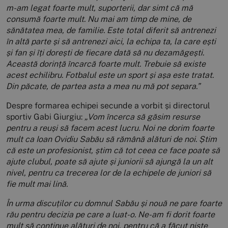
m-am legat foarte mult, suporterii, dar simt că mă
consumă foarte mult. Nu mai am timp de mine, de
sănătatea mea, de familie. Este total diferit să antrenezi
în altă parte și să antrenezi aici, la echipa ta, la care ești
și fan și îți dorești de fiecare dată să nu dezamăgești.
Această dorință încarcă foarte mult. Trebuie să existe
acest echilibru. Fotbalul este un sport și așa este tratat.
Din păcate, de partea asta a mea nu mă pot separa.”
Despre formarea echipei secunde a vorbit și directorul
sportiv Gabi Giurgiu:
„Vom încerca să găsim resurse
pentru a reuși să facem acest lucru. Noi ne dorim foarte
mult ca Ioan Ovidiu Sabău să rămână alături de noi. Știm
că este un profesionist, știm că tot ceea ce face poate să
ajute clubul, poate să ajute și juniorii să ajungă la un alt
nivel, pentru ca trecerea lor de la echipele de juniori să
fie mult mai lină.
În urma discuților cu domnul Sabău și nouă ne pare foarte
rău pentru decizia pe care a luat-o. Ne-am fi dorit foarte
mult să continue alături de noi, pentru că a făcut niște