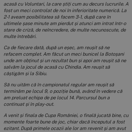
acasă cu Voluntari, la care știți cum au decurs lucrurile. A
fost un meci controlat de noi în inferioritate numerică. La
2-1 aveam posibilitatea să facem 3-1, după care în
ultimele șase minute am pierdut și atunci am intrat într-o
stare de criză, de neîncredere, de multe necunoscute, de
multe întrebări.
Ca de fiecare dată, după un eșec, am reușit să ne
refacem complet. Am făcut un meci bunicel la Botoșani
unde am obținut și un rezultat bun și apoi am reușit să ne
salvăm la jocul de acasă cu Chindia. Am reușit să
câștigăm și la Sibiu.
Să nu uităm că în campionatul regular am reușit să
terminăm pe locul 9, o poziție bună, având în vedere că
am preluat echipa de pe locul 14. Parcursul bun a
continuat și în play-out.
A venit și finala de Cupa României, o finală jucată bine, cu
momente foarte bune de joc, chiar dacă începutul a fost
ezitant. După primele ocazii ale lor am revenit și am avut