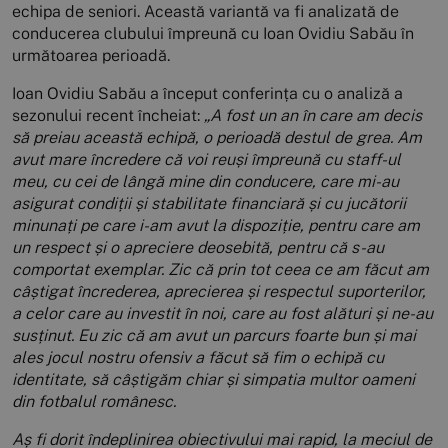
echipa de seniori. Această variantă va fi analizată de
conducerea clubului împreună cu Ioan Ovidiu Sabău în
următoarea perioadă.
Ioan Ovidiu Sabău a început conferința cu o analiză a
sezonului recent încheiat:
„A fost un an în care am decis
să preiau această echipă, o perioadă destul de grea. Am
avut mare încredere că voi reuși împreună cu staff-ul
meu, cu cei de lângă mine din conducere, care mi-au
asigurat condiții și stabilitate financiară și cu jucătorii
minunați pe care i-am avut la dispoziție, pentru care am
un respect și o apreciere deosebită, pentru că s-au
comportat exemplar. Zic că prin tot ceea ce am făcut am
câștigat încrederea, aprecierea și respectul suporterilor,
a celor care au investit în noi, care au fost alături și ne-au
susținut. Eu zic că am avut un parcurs foarte bun și mai
ales jocul nostru ofensiv a făcut să fim o echipă cu
identitate, să câștigăm chiar și simpatia multor oameni
din fotbalul românesc.
Aș fi dorit îndeplinirea obiectivului mai rapid, la meciul de