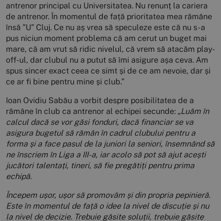
antrenor principal cu Universitatea. Nu renunț la cariera
de antrenor. În momentul de față prioritatea mea rămâne
însă ”U” Cluj. Ce nu aș vrea să speculeze este că nu s-a
pus niciun moment problema că am cerut un buget mai
mare, că am vrut să ridic nivelul, că vrem să atacăm play-
off-ul, dar clubul nu a putut să îmi asigure așa ceva. Am
spus sincer exact ceea ce simt și de ce am nevoie, dar și
ce ar fi bine pentru mine și club.”
Ioan Ovidiu Sabău a vorbit despre posibilitatea de a
rămâne în club ca antrenor al echipei secunde:
„Luăm în
calcul dacă se vor găsi fonduri, dacă financiar se va
asigura bugetul să rămân în cadrul clubului pentru a
forma și a face pasul de la juniori la seniori, însemnând să
ne înscriem în Liga a III-a, iar acolo să pot să ajut acești
jucători talentați, tineri, să fie pregătiți pentru prima
echipă.
Începem ușor, ușor să promovăm și din propria pepinieră.
Este în momentul de față o idee la nivel de discuție și nu
la nivel de decizie. Trebuie găsite soluții, trebuie găsite