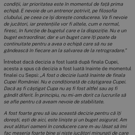
condiții, iar prioritatea este în momentul de față prima
echipă. E nevoie de un antrenor potrivit, pe filosofia
clubului, pe ceea ce își dorește conducerea. Va fi nevoie
de jucători, iar pretențiile vor fi altele, cum e normal,
firesc, în funcție de bugetul care e la dispoziție. Nu e un
buget extraordinar, dar e un buget care îți poate da
continuitate pentru a avea o echipă care să nu se
gândească în fiecare an la salvarea de la retrogradare.”
Întrebat dacă decizia a fost luată după finala Cupei,
acesta a spus că decizia a fost luată înainte de momentul
finalei cu Sepsi:
„A fost o decizie luată înainte de finala
Cupei României. Nu e condiționată de câștigarea Cupei.
Dacă aș fi câștigat Cupa nu aș fi fost altfel sau aș fi
gândit diferit. În principiu, nu mi-am dorit ca lucrurile să
se afle pentru că aveam nevoie de stabilitate.
A fost foarte greu să iau această decizie pentru că îți
dorești, ești de aici, este liniște și un buget asigurat. Am
avut alături oameni în conducere care m-au lăsat să îmi
fac meseria foarte bine și niște jucători minunați de care