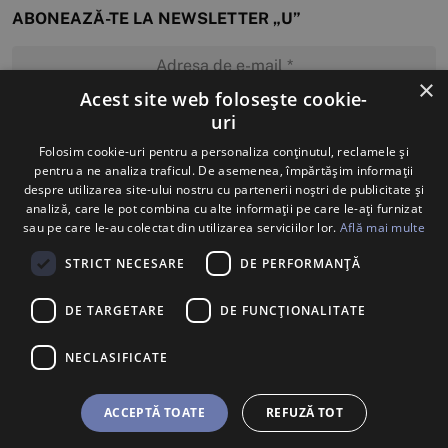
ABONEAZĂ-TE LA NEWSLETTER „U”
×
Acest site web folosește cookie-
uri
MĂ ABONEZ
Folosim cookie-uri pentru a personaliza conținutul, reclamele și
pentru a ne analiza traficul. De asemenea, împărtășim informații
despre utilizarea site-ului nostru cu partenerii noștri de publicitate și
analiză, care le pot combina cu alte informații pe care le-ați furnizat
sau pe care le-au colectat din utilizarea serviciilor lor.
Află mai multe
STRICT NECESARE
DE PERFORMANȚĂ
DE TARGETARE
DE FUNCŢIONALITATE
NECLASIFICATE
ACCEPTĂ TOATE
REFUZĂ TOT