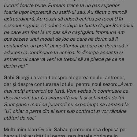
lucruri foarte bune. Puteam trece la un pas superior
foarte ușor împreună cu staff-ul său. Au făcut o muncă
extraordinară. Au reușit să aducă echipa pe locul 9 în
sezonul regular, să aducă echipa în finala Cupei României
pe care am fost la un pas să o câștigăm. Împreună am
pus bazele unui model de joc pe care ne dorim să îl
continuăm, un profil al jucătorilor pe care ne dorim să îi
aducem în continuare la echipă. În direcția aceasta și
antrenorul care va veni va trebui să se plieze pe ce ne
dorim noi.”
Gabi Giurgiu a vorbit despre alegerea noului antrenor,
dar și despre conturarea lotului pentru noul sezon:
„Avem
mai mulți antrenori pe listă. Vom vedea în continuare ce
decizie vom lua. Cu siguranță vor fi și schimbări de lot.
Sunt șanse mari ca jucătorii cu experiență să rămână la
”U”, chiar o parte din ei sunt sub contract și vor rămâne
alături de noi.”
Mulțumim Ioan Ovidiu Sabău pentru munca depusă pe
banca Universității și pentru rezultatele obținute în