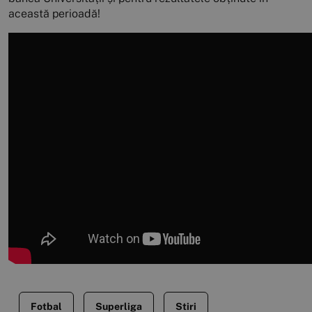
această perioadă!
Fotbal
Superliga
Stiri