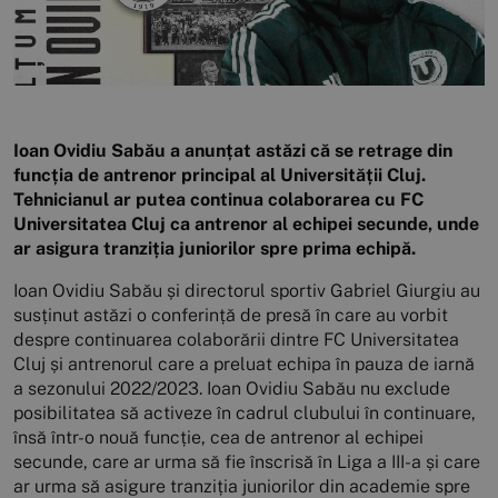
Ioan Ovidiu Sabău a anunțat astăzi că se retrage din
funcția de antrenor principal al Universității Cluj.
Tehnicianul ar putea continua colaborarea cu FC
Universitatea Cluj ca antrenor al echipei secunde, unde
ar asigura tranziția juniorilor spre prima echipă.
Ioan Ovidiu Sabău și directorul sportiv Gabriel Giurgiu au
susținut astăzi o conferință de presă în care au vorbit
despre continuarea colaborării dintre FC Universitatea
Cluj și antrenorul care a preluat echipa în pauza de iarnă
a sezonului 2022/2023. Ioan Ovidiu Sabău nu exclude
posibilitatea să activeze în cadrul clubului în continuare,
însă într-o nouă funcție, cea de antrenor al echipei
secunde, care ar urma să fie înscrisă în Liga a III-a și care
ar urma să asigure tranziția juniorilor din academie spre