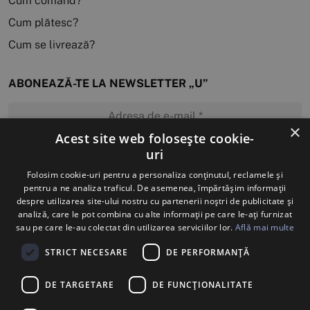
Cum comand?
Cum plătesc?
Cum se livrează?
ABONEAZĂ-TE LA NEWSLETTER „U”
×
Acest site web folosește cookie-
uri
MĂ ABONEZ
Folosim cookie-uri pentru a personaliza conținutul, reclamele și
pentru a ne analiza traficul. De asemenea, împărtășim informații
despre utilizarea site-ului nostru cu partenerii noștri de publicitate și
analiză, care le pot combina cu alte informații pe care le-ați furnizat
sau pe care le-au colectat din utilizarea serviciilor lor.
Află mai multe
STRICT NECESARE
DE PERFORMANȚĂ
DE TARGETARE
DE FUNCŢIONALITATE