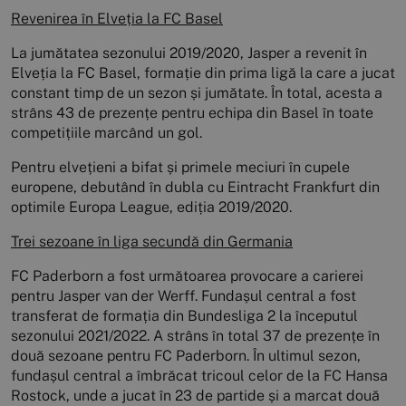
Revenirea în Elveția la FC Basel
La jumătatea sezonului 2019/2020, Jasper a revenit în
Elveția la FC Basel, formație din prima ligă la care a jucat
constant timp de un sezon și jumătate. În total, acesta a
strâns 43 de prezențe pentru echipa din Basel în toate
competițiile marcând un gol.
Pentru elvețieni a bifat și primele meciuri în cupele
europene, debutând în dubla cu Eintracht Frankfurt din
optimile Europa League, ediția 2019/2020.
Trei sezoane în liga secundă din Germania
FC Paderborn a fost următoarea provocare a carierei
pentru Jasper van der Werff. Fundașul central a fost
transferat de formația din Bundesliga 2 la începutul
sezonului 2021/2022. A strâns în total 37 de prezențe în
două sezoane pentru FC Paderborn. În ultimul sezon,
fundașul central a îmbrăcat tricoul celor de la FC Hansa
Rostock, unde a jucat în 23 de partide și a marcat două