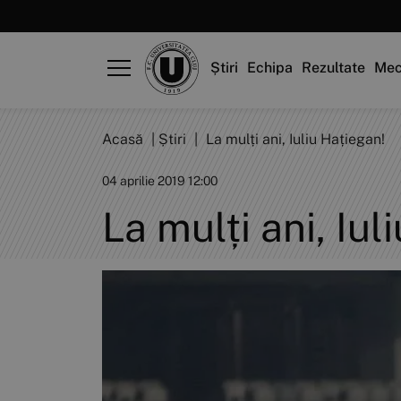
Știri
Echipa
Rezultate
Mec
Acasă
|
Știri
|
La mulți ani, Iuliu Hațiegan!
04 aprilie 2019 12:00
La mulți ani, Iul