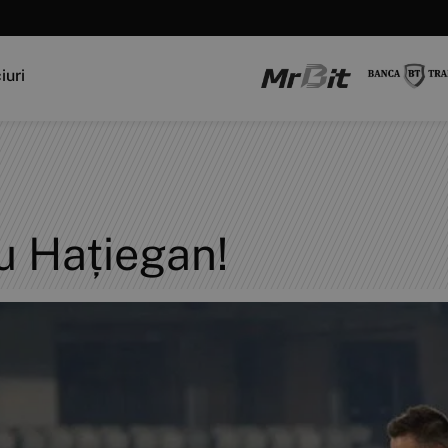
iuri
iu Hațiegan!