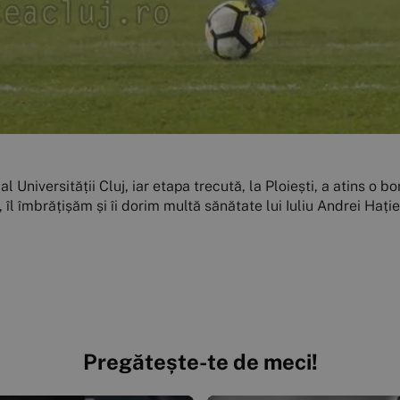
al Universității Cluj, iar etapa trecută, la Ploiești, a atins o 
, îl îmbrățișăm și îi dorim multă sănătate lui Iuliu Andrei Hație
Pregătește-te de meci!