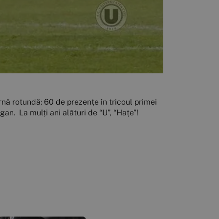
bornă rotundă: 60 de prezențe în tricoul primei
gan. La mulți ani alături de “U”, “Hațe”!