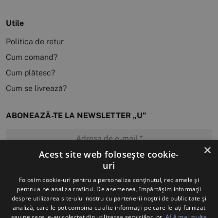
Utile
Politica de retur
Cum comand?
Cum plătesc?
Cum se livrează?
ABONEAZĂ-TE LA NEWSLETTER „U”
×
Acest site web folosește cookie-
uri
MĂ ABONEZ
Folosim cookie-uri pentru a personaliza conținutul, reclamele și
pentru a ne analiza traficul. De asemenea, împărtășim informații
despre utilizarea site-ului nostru cu partenerii noștri de publicitate și
analiză, care le pot combina cu alte informații pe care le-ați furnizat
sau pe care le-au colectat din utilizarea serviciilor lor.
Află mai multe