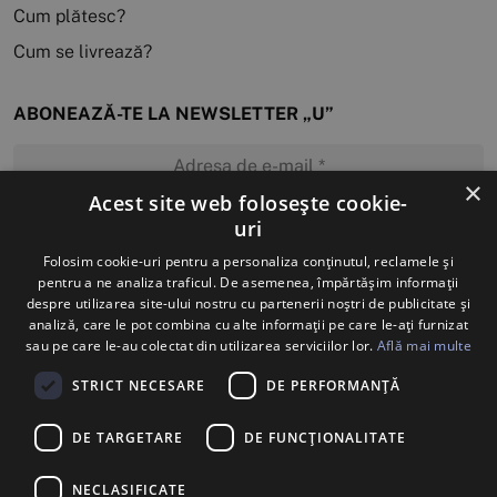
Cum plătesc?
Cum se livrează?
ABONEAZĂ-TE LA NEWSLETTER „U”
×
Acest site web folosește cookie-
uri
MĂ ABONEZ
Folosim cookie-uri pentru a personaliza conținutul, reclamele și
pentru a ne analiza traficul. De asemenea, împărtășim informații
despre utilizarea site-ului nostru cu partenerii noștri de publicitate și
analiză, care le pot combina cu alte informații pe care le-ați furnizat
sau pe care le-au colectat din utilizarea serviciilor lor.
Află mai multe
STRICT NECESARE
DE PERFORMANȚĂ
DE TARGETARE
DE FUNCŢIONALITATE
NECLASIFICATE