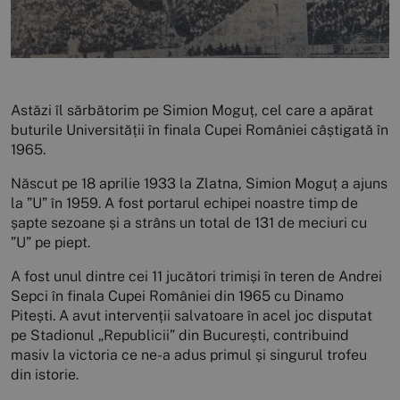
Astăzi îl sărbătorim pe Simion Moguț, cel care a apărat
buturile Universității în finala Cupei României câștigată în
1965.
Născut pe 18 aprilie 1933 la Zlatna, Simion Moguț a ajuns
la ”U” în 1959. A fost portarul echipei noastre timp de
șapte sezoane și a strâns un total de 131 de meciuri cu
”U” pe piept.
A fost unul dintre cei 11 jucători trimiși în teren de Andrei
Sepci în finala Cupei României din 1965 cu Dinamo
Pitești. A avut intervenții salvatoare în acel joc disputat
pe Stadionul „Republicii” din București, contribuind
masiv la victoria ce ne-a adus primul și singurul trofeu
din istorie.