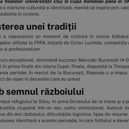
a finalelor Universității Cluj în Cupa României până în 
ca o mărturie culturală și identitară, menită să inspire prin val
odestie în victorie.
terea unei tradiții
 a reprezentat un moment de cotitură în istoria fotbalul
elor afiliate la FRFA. Inițiată de Octav Luchide, competiția 
e și profesionalism.
rcurs excepțional, eliminând succesiv Maccabi București (4-
l în prima finală din istoria Cupei. Finala, disputată la Timișo
area partidei. În meciul de la București, Ripensia s-a impus 
t de reper în deceniile care au urmat.
ub semnul războiului
mpul refugiului la Sibiu, în urma Dictatului de la Viena și a p
d tradiția clujeană într-un nou cadru instituțional. Autorul 
 din anii războiului, dificultățile logistice, lipsa de resurse
iunea identitară a acestei perioade, în care fotbalul a deven