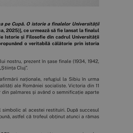
 pe Cupă. O istorie a finalelor Universității
a, 2025)], ce urmează să fie lansat la finalul
Istorie și Filosofie din cadrul Universității
ropunând o veritabilă călătorie prin istoria
i nostru, prezent în șase finale (1934, 1942,
tiința Cluj”.
firmării naționale, refugiul la Sibiu în urma
lități ale României socialiste. Victoria din 11
or din palmares și având o semnificație aparte
simbolic al acestei restituiri. După succesul
mpună, astfel că trofeul obținut atunci a rămas