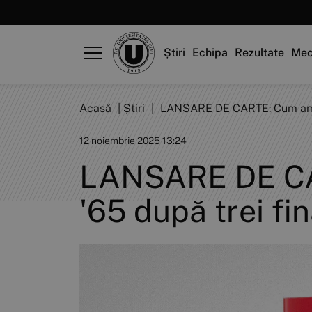
Știri
Echipa
Rezultate
Mec
Acasă
|
Știri
|
LANSARE DE CARTE: Cum am pu
12 noiembrie 2025 13:24
LANSARE DE CA
'65 după trei fi