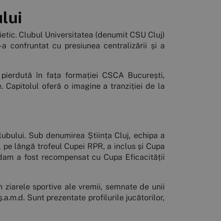
ului
ietic. Clubul Universitatea (denumit CSU Cluj)
s-a confruntat cu presiunea centralizării și a
 pierdută în fața formației CSCA București,
. Capitolul oferă o imagine a tranziției de la
lubului. Sub denumirea Știința Cluj, echipa a
, pe lângă trofeul Cupei RPR, a inclus și Cupa
 Adam a fost recompensat cu Cupa Eficacității
in ziarele sportive ale vremii, semnate de unii
a.m.d. Sunt prezentate profilurile jucătorilor,