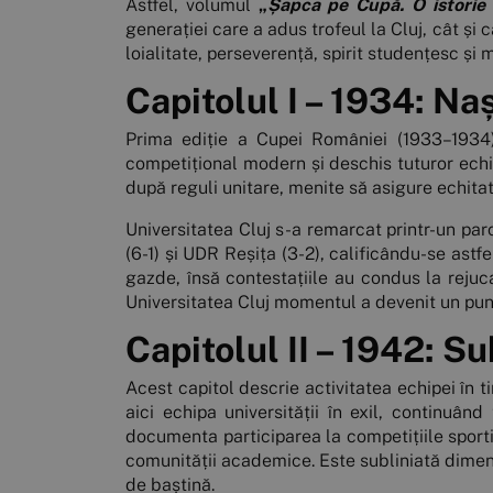
Astfel, volumul
„
Șapca pe Cupă. O istorie 
generației care a adus trofeul la Cluj, cât și 
loialitate, perseverență, spirit studențesc și m
Capitolul I – 1934: Naș
Prima ediție a Cupei României (1933–1934)
competițional modern și deschis tuturor echip
după reguli unitare, menite să asigure echitat
Universitatea Cluj s-a remarcat printr-un pa
(6-1) și UDR Reșița (3-2), calificându-se astfe
gazde, însă contestațiile au condus la rejuc
Universitatea Cluj momentul a devenit un punc
Capitolul II – 1942: S
Acest capitol descrie activitatea echipei în ti
aici echipa universității în exil, continuân
documenta participarea la competițiile sportive
comunității academice. Este subliniată dimens
de baștină.