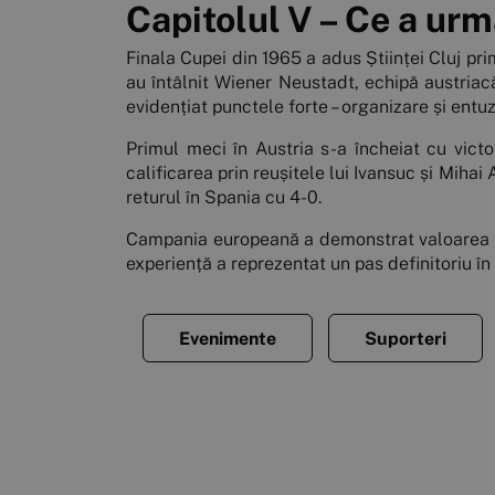
Capitolul V – Ce a ur
Finala Cupei din 1965 a adus Științei Cluj pr
au întâlnit Wiener Neustadt, echipă austria
evidențiat punctele forte – organizare și entuzi
Primul meci în Austria s-a încheiat cu victo
calificarea prin reușitele lui Ivansuc și Mihai
returul în Spania cu 4-0.
Campania europeană a demonstrat valoarea „st
experiență a reprezentat un pas definitoriu în 
Evenimente
Suporteri