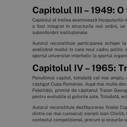
Capitolul III – 1949: 
Capitolul al treilea examinează începuturile 
a fost integrat în structurile noii ordini, i
subordonării instituționale.
Autorul reconstituie participarea echipei 
analizând modul în care noul cadru politic a 
sportul universitar interbelic la sportul organi
Capitolul IV – 1965: T
Penultimul capitol, totodată cel mai amplu, 
câștigat Cupa României, după mai multe deceni
Fidelității, primită de căpitanul Traian Geo
pentru evoluțiile și golurile sale. Totodată, 
Autorul reconstituie desfășurarea finalei Cupe
dintre cei mai cunoscuți ziariști: Ioan Chiril
contextul competițional, precum și ecourile su