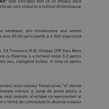
1965”
este conceput atât ca un omagiu adus
orile pe care clubul le-a cultivat dintotdeauna:
ui românesc, prin introducerea unui sistem
a avut 65 de participante și a fost organizată
0), CA Timișoara (4-2), Olimpia CFR Satu Mare
ara cu Ripensia, s-a încheiat inițial 3-2 pentru
din nou, câștigând trofeul, în timp ce pentru
ierderii nord-vestului Transilvaniei. ”U” devine
folosește mărturii și surse de presă pentru a
 și rolul simbolic al echipei ca reprezentant al
it o formă de continuitate în absența orașului