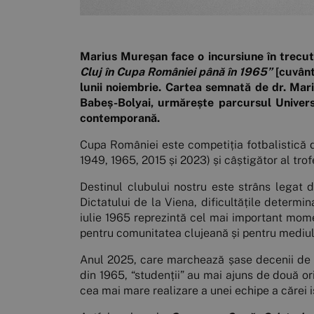
Marius Mureșan face o incursiune în trecutu
Cluj în Cupa României până în 1965”
[cuvânt
lunii noiembrie. Cartea semnată de dr. Mariu
Babeș-Bolyai, urmărește parcursul Universit
contemporană.
Cupa României este competiția fotbalistică d
1949, 1965, 2015 și 2023) și câștigător al tro
Destinul clubului nostru este strâns legat d
Dictatului de la Viena, dificultățile determin
iulie 1965 reprezintă cel mai important momen
pentru comunitatea clujeană și pentru mediul 
Anul 2025, care marchează șase decenii de la
din 1965, “studenții” au mai ajuns de două ori
cea mai mare realizare a unei echipe a cărei 