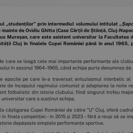
l „studenților” prin intermediul volumului intitulat „
Șapca
-înainte de Ovidiu Ghitta (Casa Cărții de Știință, Cluj-Napoc
s Mureșan, care este asistent universitar la Facultatea de 
ății Cluj în finalele Cupei României până în anul 1965, p
e care se leagă cele mai importante performanțe ale clubulu
feului în sezonul 1964–1965, când echipa purta denumirea de „Ș
e epocile pe care le-a traversat: entuziasmul interbelic al a
ate de începutul regimului comunist și adaptarea la noile rea
t fotbalistic din istoria clubului, fiind singurul trofeu maj
universitar care a susținut echipa.
 câștigarea Cupei României de către ”U” Cluj, oferă cadrul 
 în finala competiției – în 2015 și 2023 – fără a reuși să se i
istorie depășește simplele performanțe sportive.