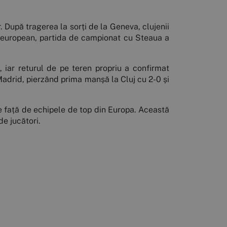
 După tragerea la sorți de la Geneva, clujenii
i european, partida de campionat cu Steaua a
, iar returul de pe teren propriu a confirmat
o Madrid, pierzând prima manșă la Cluj cu 2-0 și
e față de echipele de top din Europa. Această
de jucători.