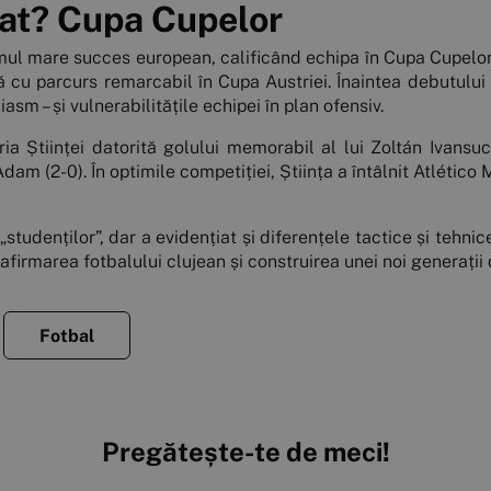
mat? Cupa Cupelor
imul mare succes european, calificând echipa în Cupa Cupelor.
că cu parcurs remarcabil în Cupa Austriei. Înaintea debutulu
asm – și vulnerabilitățile echipei în plan ofensiv.
ria Științei datorită golului memorabil al lui Zoltán Ivansuc
 Adam (2-0). În optimile competiției, Știința a întâlnit Atlétic
udenților”, dar a evidențiat și diferențele tactice și tehnic
afirmarea fotbalului clujean și construirea unei noi generații 
Fotbal
Pregătește-te de meci!