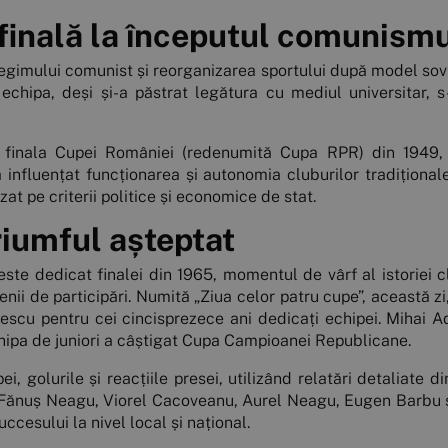
O finală la începutul comunism
regimului comunist și reorganizarea sportului după model sov
ar echipa, deși și-a păstrat legătura cu mediul universitar, 
la finala Cupei României (redenumită Cupa RPR) din 1949,
influențat funcționarea și autonomia cluburilor tradiționale
zat pe criterii politice și economice de stat.
riumful așteptat
este dedicat finalei din 1965, momentul de vârf al istoriei c
i de participări. Numită „Ziua celor patru cupe”, această zi
rgescu pentru cei cincisprezece ani dedicați echipei. Mihai
echipa de juniori a câștigat Cupa Campioanei Republicane.
i, golurile și reacțiile presei, utilizând relatări detaliate d
ă, Fănuș Neagu, Viorel Cacoveanu, Aurel Neagu, Eugen Barbu ș.
ccesului la nivel local și național.