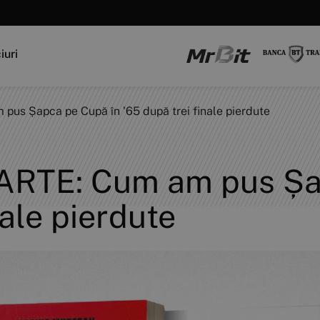
iuri
s Șapca pe Cupă în '65 după trei finale pierdute
RTE: Cum am pus Șap
nale pierdute