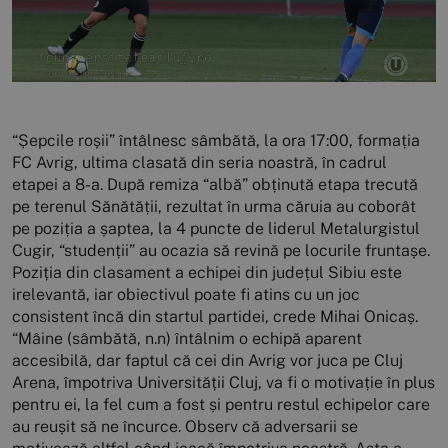
“Șepcile roșii” întâlnesc sâmbătă, la ora 17:00, formația
FC Avrig, ultima clasată din seria noastră, în cadrul
etapei a 8-a. După remiza “albă” obținută etapa trecută
pe terenul Sănătății, rezultat în urma căruia au coborât
pe poziția a șaptea, la 4 puncte de liderul Metalurgistul
Cugir, “studenții” au ocazia să revină pe locurile fruntașe.
Poziția din clasament a echipei din județul Sibiu este
irelevantă, iar obiectivul poate fi atins cu un joc
consistent încă din startul partidei, crede Mihai Onicaș.
“Mâine (sâmbătă, n.n) întâlnim o echipă aparent
accesibilă, dar faptul că cei din Avrig vor juca pe Cluj
Arena, împotriva Universității Cluj, va fi o motivație în plus
pentru ei, la fel cum a fost și pentru restul echipelor care
au reușit să ne încurce. Observ că adversarii se