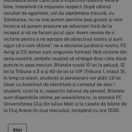
motivează altfel când joacă împotriva noastră. Asta e
bine, înseamnă că impunem respect. După ultimul
rezultat de egalitate, cel de săptămâna trecută, cu
Sănătatea, nu ne mai putem permite pași gresiți și vom
încerca să punem presiune pe adversari încă de la
inceput și să ne facem jocul ușor. Avem nevoie de o
victorie pentru a ne apropia de obiectivul nostru și sunt
sigur că o vom obține”, ne-a declarat jucătorul nostru. FC
Avrig și CS Iernut sunt singurele formații fără victorie din
seria noastră, ambele reușind să strângă doar câte două
puncte în șase meciuri. Biletele costă 10 lei la peluză, 12
lei la Tribuna a 2-a și 40 de lei la VIP (Tribuna 1, etajul 3),
în timp ce elevii, studenții și pensionarii vor plăti 1,9 lei
(doar cu buletinul de identitate și carnetul de elev /
student, vizat la zi, respectiv talonul de pensie). Biletele
sunt disponibile online, pe www.bilete.ro, la standul FC
Universitatea Cluj din Iulius Mall și la casele de bilete de
la Cluj Arena (în ziua meciului), începând cu ora 12:00.
Stiri