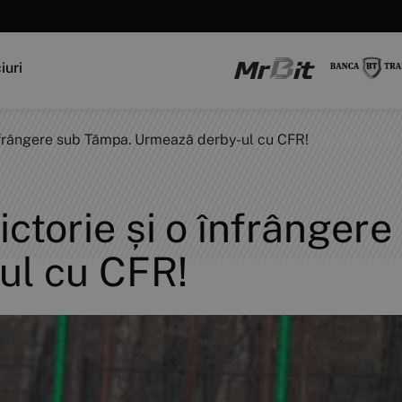
iuri
o înfrângere sub Tâmpa. Urmează derby-ul cu CFR!
victorie și o înfrânge
ul cu CFR!