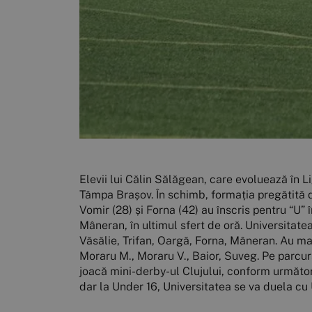
Elevii lui Călin Sălăgean, care evoluează în Li
Tâmpa Brașov. În schimb, formația pregătită de
Vomir (28) și Forna (42) au înscris pentru “U” 
Mâneran, în ultimul sfert de oră. Universitate
Văsălie, Trifan, Oargă, Forna, Mâneran. Au ma
Moraru M., Moraru V., Baior, Suveg. Pe parcur
joacă mini-derby-ul Clujului, conform următorul
dar la Under 16, Universitatea se va duela cu 