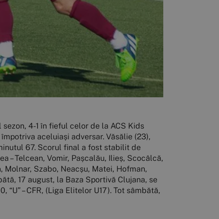
l sezon, 4-1 în fieful celor de la ACS Kids
împotriva aceluiași adversar. Văsălie (23),
inutul 67. Scorul final a fost stabilit de
ea – Telcean, Vomir, Pașcalău, Ilieș, Scocâlcă,
an, Molnar, Szabo, Neacșu, Matei, Hofman,
bătă, 17 august, la Baza Sportivă Clujana, se
0, “U” – CFR, (Liga Elitelor U17). Tot sâmbătă,