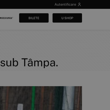
Autentificare
BILETE
U SHOP
re sub Tâmpa.