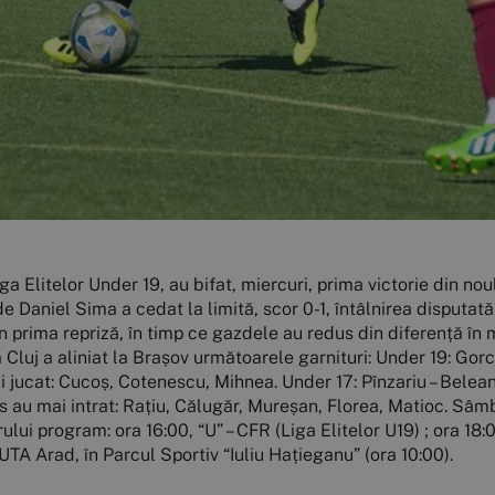
ga Elitelor Under 19, au bifat, miercuri, prima victorie din nou
 Daniel Sima a cedat la limită, scor 0-1, întâlnirea disputată 
în prima repriză, în timp ce gazdele au redus din diferență în m
a Cluj a aliniat la Brașov următoarele garnituri: Under 19: Gorc
i jucat: Cucoș, Cotenescu, Mihnea. Under 17: Pînzariu – Bele
s au mai intrat: Rațiu, Călugăr, Mureșan, Florea, Matioc. Sâm
ui program: ora 16:00, “U” – CFR (Liga Elitelor U19) ; ora 18:0
UTA Arad, în Parcul Sportiv “Iuliu Hațieganu” (ora 10:00).