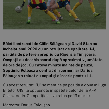
Băieții antrenați de Călin Sălăgean și David Stan au
încheiat anul 2020 cu un rezultat de egalitate, 1-1,
partida de pe teren propriu cu Ripensia Timișoara.
Oaspeții au deschis scorul după aproximativ jumătate
de oră de joc. Cu câteva minute înainte de pauză,
Septimiu Kolbasz a centrat din corner, iar Darius
Fălcușan a reluat cu capul și a înscris pentru 1-1.
Cu acest rezultat, ”U” se menține pe poziția a doua în Liga
Elitelor U19, la opt puncte în spatele celor de la AFK
Csikszereda. Competiția se va relua pe 13 martie.
Marcator: Darius Fălcușan