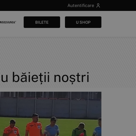
Autentificare
BILETE
U SHOP
u băieții noștri