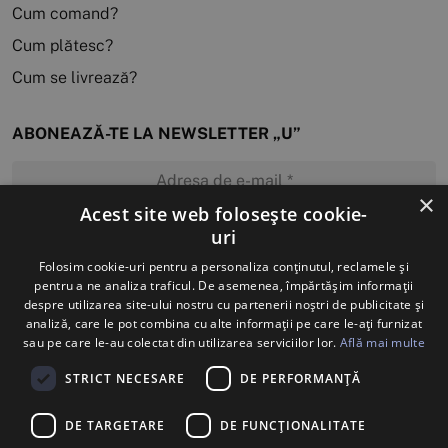
Cum comand?
Cum plătesc?
Cum se livrează?
ABONEAZĂ-TE LA NEWSLETTER „U”
×
Acest site web folosește cookie-
uri
MĂ ABONEZ
Folosim cookie-uri pentru a personaliza conținutul, reclamele și
pentru a ne analiza traficul. De asemenea, împărtășim informații
despre utilizarea site-ului nostru cu partenerii noștri de publicitate și
analiză, care le pot combina cu alte informații pe care le-ați furnizat
sau pe care le-au colectat din utilizarea serviciilor lor.
Află mai multe
STRICT NECESARE
DE PERFORMANȚĂ
DE TARGETARE
DE FUNCŢIONALITATE