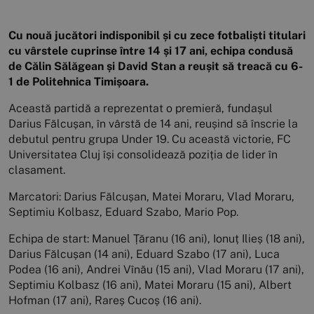
Cu nouă jucători indisponibil și cu zece fotbaliști titulari
cu vârstele cuprinse între 14 și 17 ani, echipa condusă
de Călin Sălăgean și David Stan a reușit să treacă cu 6-
1 de Politehnica Timișoara.
Această partidă a reprezentat o premieră, fundașul
Darius Fălcușan, în vârstă de 14 ani, reușind să înscrie la
debutul pentru grupa Under 19. Cu această victorie, FC
Universitatea Cluj își consolidează poziția de lider în
clasament.
Marcatori: Darius Fălcușan, Matei Moraru, Vlad Moraru,
Septimiu Kolbasz, Eduard Szabo, Mario Pop.
Echipa de start: Manuel Țăranu (16 ani), Ionuț Ilieș (18 ani),
Darius Fălcușan (14 ani), Eduard Szabo (17 ani), Luca
Podea (16 ani), Andrei Vînău (15 ani), Vlad Moraru (17 ani),
Septimiu Kolbasz (16 ani), Matei Moraru (15 ani), Albert
Hofman (17 ani), Rareș Cucoș (16 ani).