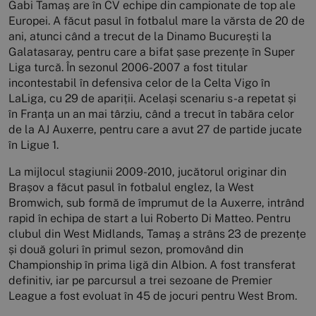
Gabi Tamaș are în CV echipe din campionate de top ale
Europei. A făcut pasul în fotbalul mare la vărsta de 20 de
ani, atunci când a trecut de la Dinamo București la
Galatasaray, pentru care a bifat șase prezențe în Super
Liga turcă. În sezonul 2006-2007 a fost titular
incontestabil în defensiva celor de la Celta Vigo în
LaLiga, cu 29 de apariții. Același scenariu s-a repetat și
în Franța un an mai târziu, când a trecut în tabăra celor
de la AJ Auxerre, pentru care a avut 27 de partide jucate
în Ligue 1.
La mijlocul stagiunii 2009-2010, jucătorul originar din
Brașov a făcut pasul în fotbalul englez, la West
Bromwich, sub formă de împrumut de la Auxerre, intrând
rapid în echipa de start a lui Roberto Di Matteo. Pentru
clubul din West Midlands, Tamaş a strâns 23 de prezențe
și două goluri în primul sezon, promovând din
Championship în prima ligă din Albion. A fost transferat
definitiv, iar pe parcursul a trei sezoane de Premier
League a fost evoluat în 45 de jocuri pentru West Brom.