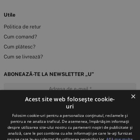
Utile
Politica de retur
Cum comand?
Cum plătesc?
Cum se livrează?
ABONEAZĂ-TE LA NEWSLETTER „U”
×
Acest site web folosește cookie-
uri
MĂ ABONEZ
Folosim cookie-uri pentru a personaliza conținutul, reclamele și
pentru a ne analiza traficul. De asemenea, împărtășim informații
despre utilizarea site-ului nostru cu partenerii noștri de publicitate și
analiză, care le pot combina cu alte informații pe care le-ați furnizat
sau pe care le-au colectat din utilizarea serviciilor lor.
Află mai multe