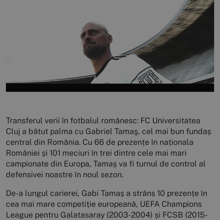
Transferul verii în fotbalul românesc: FC Universitatea
Cluj a bătut palma cu Gabriel Tamaş, cel mai bun fundaș
central din România. Cu 66 de prezențe în naționala
României și 101 meciuri în trei dintre cele mai mari
campionate din Europa, Tamaș va fi turnul de control al
defensivei noastre în noul sezon.
De-a lungul carierei, Gabi Tamaș a strâns 10 prezențe în
cea mai mare competiție europeană, UEFA Champions
League pentru Galatasaray (2003-2004) și FCSB (2015-