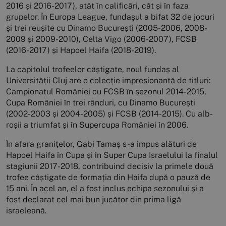
2016 și 2016-2017), atât în calificări, cât și în faza
grupelor. În Europa League, fundaşul a bifat 32 de jocuri
şi trei reușite cu Dinamo București (2005-2006, 2008-
2009 și 2009-2010), Celta Vigo (2006-2007), FCSB
(2016-2017) și Hapoel Haifa (2018-2019).
La capitolul trofeelor câștigate, noul fundaș al
Universității Cluj are o colecție impresionantă de titluri:
Campionatul României cu FCSB în sezonul 2014-2015,
Cupa României în trei rânduri, cu Dinamo București
(2002-2003 și 2004-2005) și FCSB (2014-2015). Cu alb-
roșii a triumfat și în Supercupa României în 2006.
În afara granițelor, Gabi Tamaş s-a impus alături de
Hapoel Haifa în Cupa și în Super Cupa Israelului la finalul
stagiunii 2017-2018, contribuind decisiv la primele două
trofee câștigate de formația din Haifa după o pauză de
15 ani. În acel an, el a fost inclus echipa sezonului și a
fost declarat cel mai bun jucător din prima ligă
israeleană.