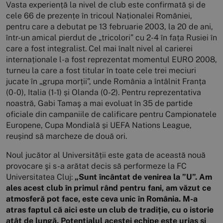
Vasta experiență la nivel de club este confirmată și de
cele 66 de prezențe în tricoul Naționalei României,
pentru care a debutat pe 13 februarie 2003, la 20 de ani,
într-un amical pierdut de „tricolori” cu 2-4 în fața Rusiei în
care a fost integralist. Cel mai înalt nivel al carierei
internaționale l-a fost reprezentat momentul EURO 2008,
turneu la care a fost titular în toate cele trei meciuri
jucate în „grupa morții”, unde România a întâlnit Franța
(0-0), Italia (1-1) și Olanda (0-2). Pentru reprezentativa
noastră, Gabi Tamaş a mai evoluat în 35 de partide
oficiale din campaniile de calificare pentru Campionatele
Europene, Cupa Mondială și UEFA Nations League,
reușind să marcheze de două ori.
Noul jucător al Universității este gata de această nouă
provocare şi s-a arătat decis să performeze la FC
Universitatea Cluj:
„Sunt încântat de venirea la ”U”. Am
ales acest club în primul rând pentru fani, am văzut ce
atmosferă pot face, este ceva unic în România. M-a
atras faptul că aici este un club de tradiție, cu o istorie
atât de lungă. Potențialul acestei echipe este uriaș și