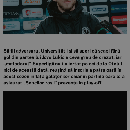
Să fii adversarul Universității și să speri că scapi fără
gol din partea lui Jovo Lukic e ceva greu de crezut, iar
„matadorul” Superligii nu i-a iertat pe cei de la Oțelul
nici de această dată, reușind să înscrie a patra oară în
acest sezon în fața gălățenilor chiar în partida care le-a
asigurat „Șepcilor roșii” prezența în play-off.