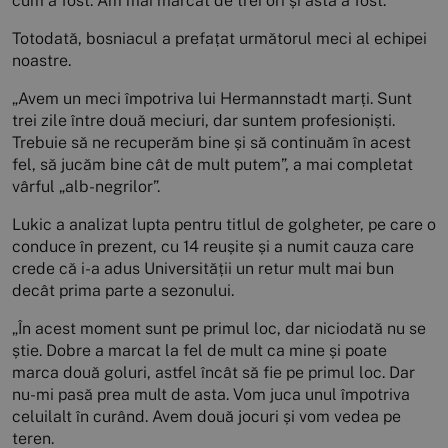
cum a fost. Am mai marcat de trei ori și asta a fost.”
Totodată, bosniacul a prefațat următorul meci al echipei
noastre.
„Avem un meci împotriva lui Hermannstadt marți. Sunt
trei zile între două meciuri, dar suntem profesioniști.
Trebuie să ne recuperăm bine și să continuăm în acest
fel, să jucăm bine cât de mult putem”, a mai completat
vârful „alb-negrilor”.
Lukic a analizat lupta pentru titlul de golgheter, pe care o
conduce în prezent, cu 14 reușite și a numit cauza care
crede că i-a adus Universității un retur mult mai bun
decât prima parte a sezonului.
„În acest moment sunt pe primul loc, dar niciodată nu se
știe. Dobre a marcat la fel de mult ca mine și poate
marca două goluri, astfel încât să fie pe primul loc. Dar
nu-mi pasă prea mult de asta. Vom juca unul împotriva
celuilalt în curând. Avem două jocuri și vom vedea pe
teren.