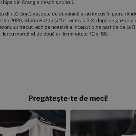
chipa din Crâng a deschis scorul.
ipa din „Crâng”, gazdele de duminică s-au impus în patru rându
artie 2020, Gloria Buzău și ”U” remizau 2-2, după ce gazdele a
ezonului trecut, echipa noastră a început bine partida de la 
 Iurcu marcând de două ori în minutele 72 și 86.
Pregătește-te de meci!