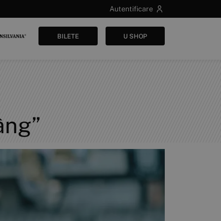
Autentificare
BILETE
U SHOP
âng”