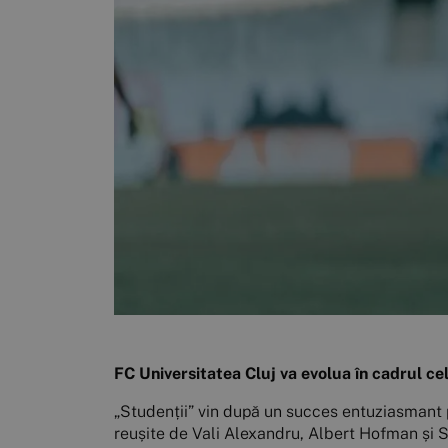
FC Universitatea Cluj va evolua în cadrul ce
„Studenții” vin după un succes entuziasmant pe
reușite de Vali Alexandru, Albert Hofman și Se