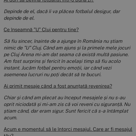
Depinde de el, dacă îi va plăcea fotbalul desigur, dar
depinde de el.
Ce înseamnă ”U” Cluj pentru tine?
Să fiu sincer, înainte de a ajunge în România nu știam
nimic de ”U” Cluj. Când am ajuns și la primele mele jocuri
pe Cluj Arena mi-am dat seama că există multă pasiune.
Am fost surprins și fericit în același timp să fiu acolo
instant. Jucăm fotbal pentru emoții, iar când vezi
asemenea lucruri nu poți decât să te bucuri.
Ai primit mesaje când a fost anunțată revenirea?
Chiar și când am plecat au început mesajele și nu s-au
oprit niciodată și mi-am zis că voi reveni cu siguranță. Nu
știam când, dar eram sigur. Sunt fericit că s-a întâmplat
acum.
Acum e momentul să le întorci mesajul. Care ar fi mesajul
tău?