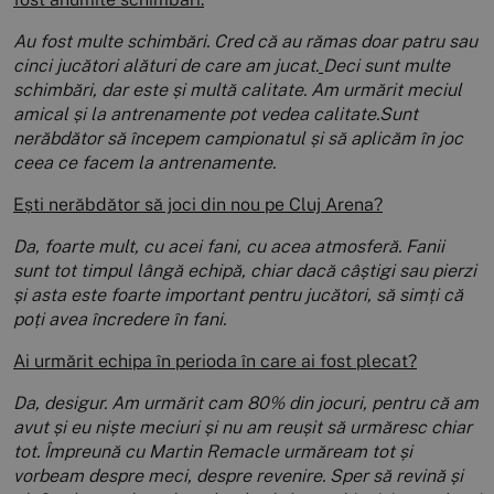
Au fost multe schimbări. Cred că au rămas doar patru sau
cinci jucători alături de care am jucat.
Deci sunt multe
schimbări, dar este și multă calitate. Am urmărit meciul
amical și la antrenamente pot vedea calitate.Sunt
nerăbdător să începem campionatul și să aplicăm în joc
ceea ce facem la antrenamente.
Ești nerăbdător să joci din nou pe Cluj Arena?
Da, foarte mult, cu acei fani, cu acea atmosferă. Fanii
sunt tot timpul lângă echipă, chiar dacă câștigi sau pierzi
și asta este foarte important pentru jucători, să simți că
poți avea încredere în fani.
Ai urmărit echipa în perioda în care ai fost plecat?
Da, desigur. Am urmărit cam 80% din jocuri, pentru că am
avut și eu niște meciuri și nu am reușit să urmăresc chiar
tot. Împreună cu Martin Remacle urmăream tot și
vorbeam despre meci, despre revenire. Sper să revină și