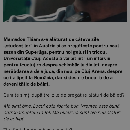
Mamadou Thiam s-a alăturat de câteva zile
„studenților” în Austria și se pregătește pentru noul
sezon din Superliga, pentru noi goluri în tricoul
Universității Cluj. Acesta a vorbit într-un interviu
pentru fcucluj.ro despre schimbările din lot, despre
nerăbdarea a de a juca, din nou, pe Cluj Arena, despre
ce i-a lipsit la România, dar și despre bucuria de a
deveni tătic de băiat.
Cum te simți după trei zile de pregătire alături de băieți?
Mă simt bine. Locul este foarte bun. Vremea este bună,
antrenamentele la fel. Mă bucur că sunt din nou alături
de echipă.
Ți-a fost dor de echipa aceasta?