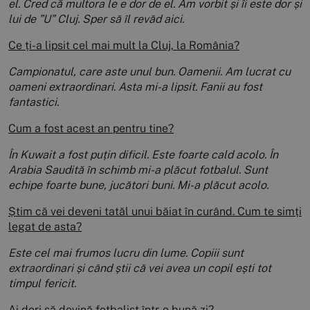
el. Cred că multora le e dor de el. Am vorbit și îi este dor și
lui de ”U” Cluj. Sper să îl revăd aici.
Ce ți-a lipsit cel mai mult la Cluj, la România?
Campionatul, care aste unul bun. Oamenii. Am lucrat cu
oameni extraordinari. Asta mi-a lipsit. Fanii au fost
fantastici.
Cum a fost acest an pentru tine?
În Kuwait a fost puțin dificil. Este foarte cald acolo. În
Arabia Saudită în schimb mi-a plăcut fotbalul. Sunt
echipe foarte bune, jucători buni. Mi-a plăcut acolo.
Știm că vei deveni tatăl unui băiat în curând. Cum te simți
legat de asta?
Este cel mai frumos lucru din lume. Copiii sunt
extraordinari și când știi că vei avea un copil ești tot
timpul fericit.
Ai dori să devină fotbalist într-o bună zi?