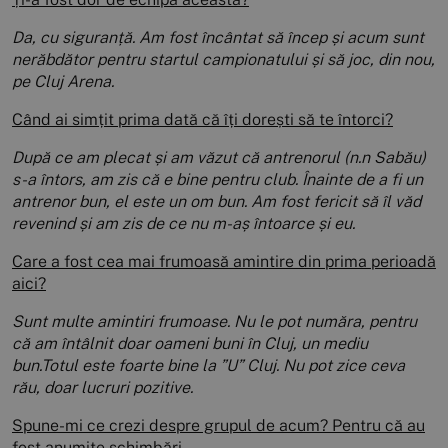
Da, cu siguranță. Am fost încântat să încep și acum sunt
nerăbdător pentru startul campionatului și să joc, din nou,
pe Cluj Arena.
Când ai simțit prima dată că îți dorești să te întorci?
După ce am plecat și am văzut că antrenorul (n.n Sabău)
s-a întors, am zis că e bine pentru club. Înainte de a fi un
antrenor bun, el este un om bun. Am fost fericit să îl văd
revenind și am zis de ce nu m-aș întoarce și eu.
Care a fost cea mai frumoasă amintire din prima perioadă
aici?
Sunt multe amintiri frumoase. Nu le pot număra, pentru
că am întâlnit doar oameni buni în Cluj, un mediu
bun.Totul este foarte bine la ”U” Cluj. Nu pot zice ceva
rău, doar lucruri pozitive.
Spune-mi ce crezi despre grupul de acum? Pentru că au
fost anumite schimbări.