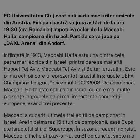
FC Universitatea Cluj continuă seria meciurilor amicale
din Austria. Echipa noastră va juca astăzi, de la ora
19:30 (ora României) împotriva celor de la Maccabi
Haifa, campioana din Israel. Partida se va juca pe
„DAXL Arena” din Andorf.
Înființată în 1913, Maccabi Haifa este una dintre cele
patru mari echipe din Israel, printre care se mai află
Hapoel Tel Aviv, Maccabi Tel Aviv și Beitar Ierusalim. Este
prima echipă care a reprezentat Israelul în grupele UEFA
Champions League, în sezonul 2002/2003. De asemenea,
Maccabi Haifa este echipa din Israel cu cele mai multe
prezențe în grupele celei mai importante competiții
europene, având trei prezențe.
Maccabi a cucerit ultimele trei ediții de campionat în
Israel. Are în palmares 15 tituri de campioană, șase Cupe
ale Israelului și trei Supercupe. În sezonul recent încheiat,
Maccabi a încheiat play-off-ul cu 81 de puncte, șapte mai