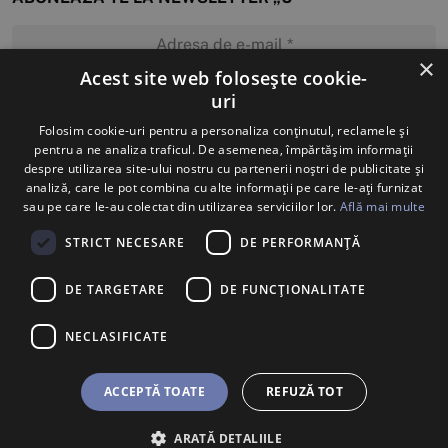
×
Acest site web folosește cookie-
uri
MĂ ABONEZ
Folosim cookie-uri pentru a personaliza conținutul, reclamele și
pentru a ne analiza traficul. De asemenea, împărtășim informații
despre utilizarea site-ului nostru cu partenerii noștri de publicitate și
analiză, care le pot combina cu alte informații pe care le-ați furnizat
sau pe care le-au colectat din utilizarea serviciilor lor.
Află mai multe
STRICT NECESARE
DE PERFORMANȚĂ
DE TARGETARE
DE FUNCŢIONALITATE
NECLASIFICATE
ACCEPTĂ TOATE
REFUZĂ TOT
ARATĂ DETALIILE
BILETE
U SHOP