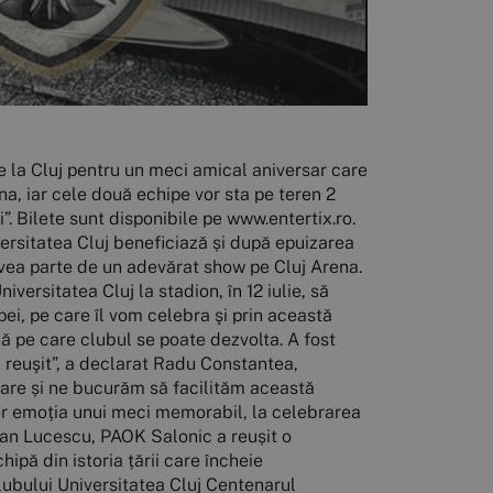
e la Cluj pentru un meci amical aniversar care
na, iar cele două echipe vor sta pe teren 2
. Bilete sunt disponibile pe www.entertix.ro.
iversitatea Cluj beneficiază și după epuizarea
 avea parte de un adevărat show pe Cluj Arena.
versitatea Cluj la stadion, în 12 iulie, să
i, pe care îl vom celebra şi prin această
dă pe care clubul se poate dezvolta. A fost
m reuşit”, a declarat Radu Constantea,
toare și ne bucurăm să facilităm această
or emoția unui meci memorabil, la celebrarea
zvan Lucescu, PAOK Salonic a reușit o
ipă din istoria țării care încheie
lubului Universitatea Cluj Centenarul