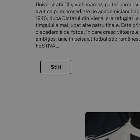
Universităţii Cluj va fi marcat, pe tot parcurs
avut ca prim președinte pe academicianul dr. I
1940, după Dictatul din Viena, s-a refugiat l
timpului a mai jucat alte patru finale. Este pri
o academie de fotbal în care cresc viitoarele g
ambiţios, unic în peisajul fotbalistic român
FESTIVAL.
Stiri