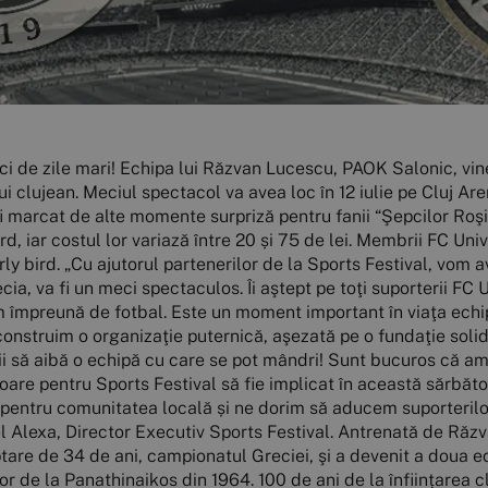
i de zile mari! Echipa lui Răzvan Lucescu, PAOK Salonic, vin
i clujean. Meciul spectacol va avea loc în 12 iulie pe Cluj Are
 marcat de alte momente surpriză pentru fanii “Şepcilor Roşii”
ird, iar costul lor variază între 20 și 75 de lei. Membrii FC Un
rly bird. „Cu ajutorul partenerilor de la Sports Festival, vom
 va fi un meci spectaculos. Îi aştept pe toţi suporterii FC Uni
 împreună de fotbal. Este un moment important în viaţa echipe
ă construim o organizaţie puternică, aşezată pe o fundaţie soli
enii să aibă o echipă cu care se pot mândri! Sunt bucuros că a
noare pentru Sports Festival să fie implicat în această sărbă
 pentru comunitatea locală și ne dorim să aducem suporteril
irel Alexa, Director Executiv Sports Festival. Antrenată de Ră
tare de 34 de ani, campionatul Greciei, şi a devenit a doua ech
 de la Panathinaikos din 1964. 100 de ani de la înființarea c