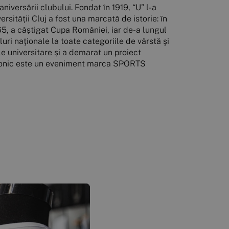
niversării clubului. Fondat în 1919, “U” l-a
sității Cluj a fost una marcată de istorie: în
65, a câștigat Cupa României, iar de-a lungul
tluri naţionale la toate categoriile de vârstă şi
le universitare și a demarat un proiect
 Salonic este un eveniment marca SPORTS