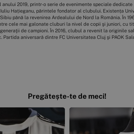
ul anului 2019, printr-o serie de evenimente speciale dedicate a
uliu Hațieganu, părintele fondator al clubului. Existența Univer
a Sibiu până la revenirea Ardealului de Nord la România. În 19
ntre cele mai galonate cluburi la nivel de copii şi juniori, cu ti
eneraţii de campioni. În 2016, clubul a revenit la originile sa
esc. Partida aniversară dintre FC Universitatea Cluj şi PAOK
Pregătește-te de meci!