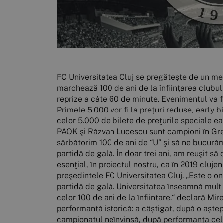
FC Universitatea Cluj se pregătește de un mec
marchează 100 de ani de la înființarea clubulu
reprize a câte 60 de minute. Evenimentul va fi
Primele 5.000 vor fi la prețuri reduse, early b
celor 5.000 de bilete de preţurile speciale ea
PAOK şi Răzvan Lucescu sunt campioni în Grecia,
sărbătorim 100 de ani de “U” şi să ne bucurăm
partidă de gală. În doar trei ani, am reuşit s
esenţial, în proiectul nostru, ca în 2019 cluj
preşedintele FC Universitatea Cluj. „Este o o
partidă de gală. Universitatea înseamnă mult
celor 100 de ani de la înființare.“ declară M
performanță istorică: a câștigat, după o aștep
campionatul neînvinsă, după performanța celor