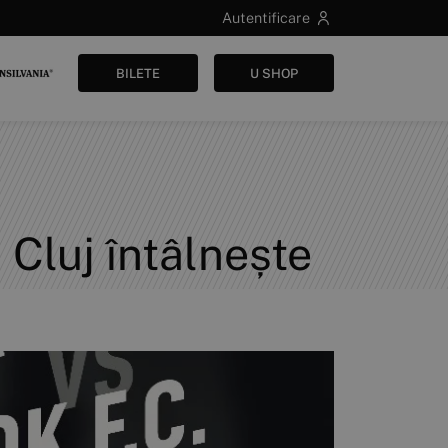
Autentificare
BILETE
U SHOP
 Cluj întâlnește