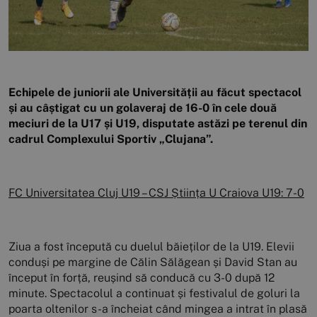
Echipele de juniorii ale Universității au făcut spectacol
și au câștigat cu un golaveraj de 16-0 în cele două
meciuri de la U17 și U19, disputate astăzi pe terenul din
cadrul Complexului Sportiv „Clujana”.
FC Universitatea Cluj U19 – CSJ Știința U Craiova U19: 7-0
Ziua a fost începută cu duelul băieților de la U19. Elevii
conduși pe margine de Călin Sălăgean și David Stan au
început în forță, reușind să conducă cu 3-0 după 12
minute. Spectacolul a continuat și festivalul de goluri la
poarta oltenilor s-a încheiat când mingea a intrat în plasă