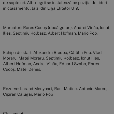
de șapte ori. Alb-negrii se instalează pe poziția de lideri
în clasamentul la zi din Liga Elitelor U19.
Marcatori: Rareș Cucoș (două goluri), Andrei Vînău, Ionuț
Ilieș, Septimiu Kolbasz, Albert Hofman, Mario Pop.
Echipa de start: Alexandru Bledea, Cătălin Pop, Vlad
Moraru, Matei Moraru, Septimiu Kolbasz, Ionuț Ilieș,
Albert Hofman, Andrei Vînău, Eduard Szabo, Rareș
Cucoș, Matei Demis.
Rezerve: Lorand Menyhart, Raul Matioc, Antonio Marcu,
Cipiran Călugăr, Mario Pop
Clasament: