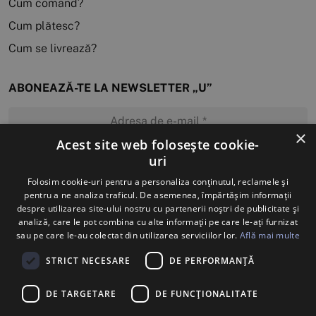
Cum comand?
Cum plătesc?
Cum se livrează?
ABONEAZĂ-TE LA NEWSLETTER „U”
×
Acest site web folosește cookie-
uri
MĂ ABONEZ
Folosim cookie-uri pentru a personaliza conținutul, reclamele și
pentru a ne analiza traficul. De asemenea, împărtășim informații
despre utilizarea site-ului nostru cu partenerii noștri de publicitate și
analiză, care le pot combina cu alte informații pe care le-ați furnizat
sau pe care le-au colectat din utilizarea serviciilor lor.
Află mai multe
STRICT NECESARE
DE PERFORMANȚĂ
DE TARGETARE
DE FUNCŢIONALITATE