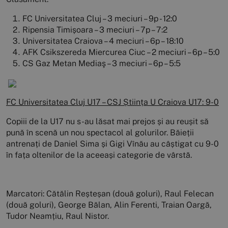
FC Universitatea Cluj – 3 meciuri – 9p - 12:0
Ripensia Timișoara – 3 meciuri – 7p – 7:2
Universitatea Craiova – 4 meciuri – 6p – 18:10
AFK Csikszereda Miercurea Ciuc – 2 meciuri – 6p – 5:0
CS Gaz Metan Mediaş – 3 meciuri – 6p – 5:5
FC Universitatea Cluj U17 – CSJ Știința U Craiova U17: 9-0
Copiii de la U17 nu s-au lăsat mai prejos și au reușit să
pună în scenă un nou spectacol al golurilor. Băieții
antrenați de Daniel Sima și Gigi Vînău au câștigat cu 9-0
în fața oltenilor de la aceeași categorie de vârstă.
Marcatori: Cătălin Reșteșan (două goluri), Raul Felecan
(două goluri), George Bălan, Alin Ferenti, Traian Oargă,
Tudor Neamțiu, Raul Nistor.