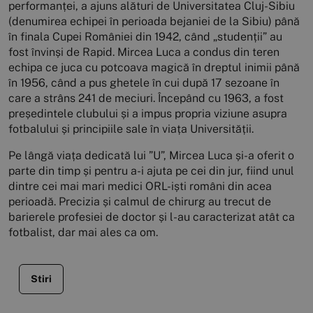
performanței, a ajuns alături de Universitatea Cluj-Sibiu
(denumirea echipei în perioada bejaniei de la Sibiu) până
în finala Cupei României din 1942, când „studenții” au
fost învinși de Rapid. Mircea Luca a condus din teren
echipa ce juca cu potcoava magică în dreptul inimii până
în 1956, când a pus ghetele în cui după 17 sezoane în
care a strâns 241 de meciuri. Începând cu 1963, a fost
președintele clubului și a impus propria viziune asupra
fotbalului și principiile sale în viața Universității.
Pe lângă viața dedicată lui ”U”, Mircea Luca și-a oferit o
parte din timp și pentru a-i ajuta pe cei din jur, fiind unul
dintre cei mai mari medici ORL-iști români din acea
perioadă. Precizia și calmul de chirurg au trecut de
barierele profesiei de doctor și l-au caracterizat atât ca
fotbalist, dar mai ales ca om.
Stiri