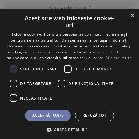
×
Acest site web folosește cookie-
uri
MĂ ABONEZ
Folosim cookie-uri pentru a personaliza conținutul, reclamele și
pentru a ne analiza traficul. De asemenea, împărtășim informații
despre utilizarea site-ului nostru cu partenerii noștri de publicitate și
analiză, care le pot combina cu alte informații pe care le-ați furnizat
sau pe care le-au colectat din utilizarea serviciilor lor.
Află mai multe
STRICT NECESARE
DE PERFORMANȚĂ
DE TARGETARE
DE FUNCŢIONALITATE
NECLASIFICATE
ACCEPTĂ TOATE
REFUZĂ TOT
ARATĂ DETALIILE
BILETE
U SHOP