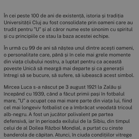
În cei peste 100 de ani de existență, istoria și tradiția
Universității Cluj au fost consolidate prin oameni care au
trudit pentru ”U” și al căror nume este sinonim cu spiritul
și cu principiile ce stau la baza acestei echipe.
În urmă cu 99 de ani să năștea unul dintre acești oameni,
o personalitate care, până și în cele mai grele momente
din viața clubului nostru, a luptat pentru ca această
poveste Unică să meargă mai departe și ca generații
întregi să se bucure, să sufere, să iubească acest simbol.
Mircea Luca s-a născut pe 3 august 1921 la Zalău și
începând cu 1939, când a făcut primii pași în fotbalul
mare, ”U” a ocupat cea mai mare parte din viața lui, fiind
cel mai longeviv fotbalist ce a îmbrăcat vreodată tricoul
alb-negru. A fost un jucător polivalent pe partea
defensivă, iar în perioada exilului de la Sibiu, din timpul
celui de al Doilea Război Mondial, a purtat cu cinste
banderola de căpitan. Atunci, în ciuda condițiilor vitrege