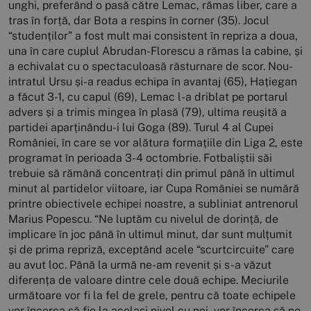
unghi, preferând o pasă către Lemac, rămas liber, care a
tras în forță, dar Bota a respins în corner (35). Jocul
“studenților” a fost mult mai consistent în repriza a doua,
una în care cuplul Abrudan-Florescu a rămas la cabine, și
a echivalat cu o spectaculoasă răsturnare de scor. Nou-
intratul Ursu și-a readus echipa în avantaj (65), Hațiegan
a făcut 3-1, cu capul (69), Lemac l-a driblat pe portarul
advers și a trimis mingea în plasă (79), ultima reușită a
partidei aparținându-i lui Goga (89). Turul 4 al Cupei
României, în care se vor alătura formațiile din Liga 2, este
programat în perioada 3-4 octombrie. Fotbaliștii săi
trebuie să rămână concentrați din primul până în ultimul
minut al partidelor viitoare, iar Cupa României se numără
printre obiectivele echipei noastre, a subliniat antrenorul
Marius Popescu. “Ne luptăm cu nivelul de dorință, de
implicare în joc până în ultimul minut, dar sunt mulțumit
și de prima repriză, exceptând acele “scurtcircuite” care
au avut loc. Până la urmă ne-am revenit și s-a văzut
diferența de valoare dintre cele două echipe. Meciurile
următoare vor fi la fel de grele, pentru că toate echipele
vor încerca să fie la același nivel cu noi, vor încerca să ne