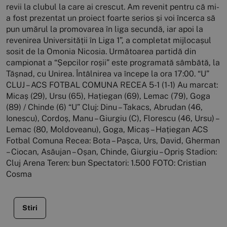
revii la clubul la care ai crescut. Am revenit pentru că mi-
a fost prezentat un proiect foarte serios și voi încerca să
pun umărul la promovarea în liga secundă, iar apoi la
revenirea Universității în Liga 1”, a completat mijlocașul
sosit de la Omonia Nicosia. Următoarea partidă din
campionat a “Șepcilor roșii” este programată sâmbătă, la
Tășnad, cu Unirea. Întâlnirea va începe la ora 17:00. “U”
CLUJ – ACS FOTBAL COMUNA RECEA 5-1 (1-1) Au marcat:
Micaș (29), Ursu (65), Hațiegan (69), Lemac (79), Goga
(89) / Chinde (6) “U” Cluj: Dinu – Takacs, Abrudan (46,
Ionescu), Cordoș, Manu – Giurgiu (C), Florescu (46, Ursu) –
Lemac (80, Moldoveanu), Goga, Micaș – Hațiegan ACS
Fotbal Comuna Recea: Bota – Pașca, Urs, David, Gherman
– Ciocan, Asăujan – Oșan, Chinde, Giurgiu – Opriș Stadion:
Cluj Arena Teren: bun Spectatori: 1.500 FOTO: Cristian
Cosma
Stiri