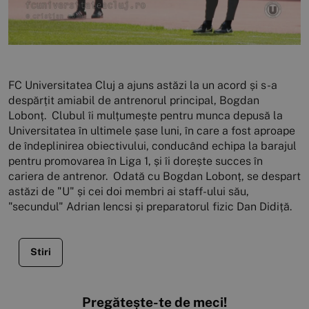
FC Universitatea Cluj a ajuns astăzi la un acord și s-a
despărțit amiabil de antrenorul principal, Bogdan
Lobonț. Clubul îi mulțumește pentru munca depusă la
Universitatea în ultimele șase luni, în care a fost aproape
de îndeplinirea obiectivului, conducând echipa la barajul
pentru promovarea în Liga 1, și îi dorește succes în
cariera de antrenor. Odată cu Bogdan Lobonț, se despart
astăzi de "U" și cei doi membri ai staff-ului său,
"secundul" Adrian Iencsi și preparatorul fizic Dan Didiță.
Stiri
Pregătește-te de meci!