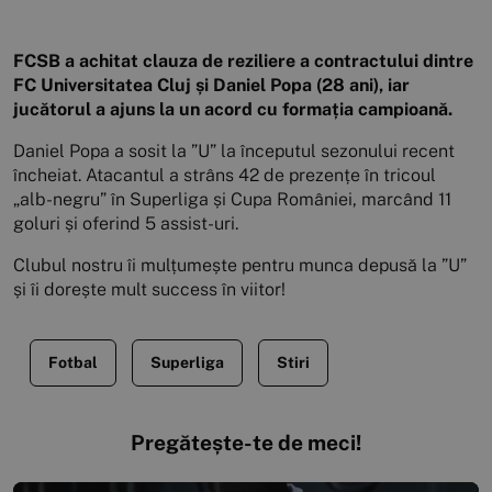
FCSB a achitat clauza de reziliere a contractului dintre
FC Universitatea Cluj și Daniel Popa (28 ani), iar
jucătorul a ajuns la un acord cu formația campioană.
Daniel Popa a sosit la ”U” la începutul sezonului recent
încheiat. Atacantul a strâns 42 de prezențe în tricoul
„alb-negru” în Superliga și Cupa României, marcând 11
goluri și oferind 5 assist-uri.
Clubul nostru îi mulțumește pentru munca depusă la ”U”
și îi dorește mult success în viitor!
Fotbal
Superliga
Stiri
Pregătește-te de meci!