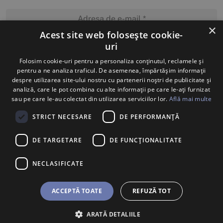
×
Acest site web folosește cookie-
uri
MĂ ABONEZ
Folosim cookie-uri pentru a personaliza conținutul, reclamele și
pentru a ne analiza traficul. De asemenea, împărtășim informații
despre utilizarea site-ului nostru cu partenerii noștri de publicitate și
analiză, care le pot combina cu alte informații pe care le-ați furnizat
sau pe care le-au colectat din utilizarea serviciilor lor.
Află mai multe
STRICT NECESARE
DE PERFORMANȚĂ
DE TARGETARE
DE FUNCŢIONALITATE
NECLASIFICATE
ACCEPTĂ TOATE
REFUZĂ TOT
ARATĂ DETALIILE
BILETE
U SHOP