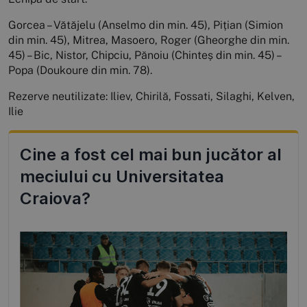
Gorcea – Vătăjelu (Anselmo din min. 45), Pițian (Simion
din min. 45), Mitrea, Masoero, Roger (Gheorghe din min.
45) – Bic, Nistor, Chipciu, Pănoiu (Chinteș din min. 45) –
Popa (Doukoure din min. 78).
Rezerve neutilizate: Iliev, Chirilă, Fossati, Silaghi, Kelven,
Ilie