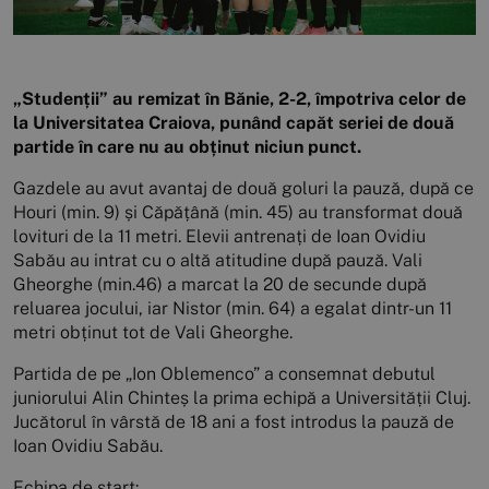
„Studenții” au remizat în Bănie, 2-2, împotriva celor de
la Universitatea Craiova, punând capăt seriei de două
partide în care nu au obținut niciun punct.
Gazdele au avut avantaj de două goluri la pauză, după ce
Houri (min. 9) și Căpățână (min. 45) au transformat două
lovituri de la 11 metri. Elevii antrenați de Ioan Ovidiu
Sabău au intrat cu o altă atitudine după pauză. Vali
Gheorghe (min.46) a marcat la 20 de secunde după
reluarea jocului, iar Nistor (min. 64) a egalat dintr-un 11
metri obținut tot de Vali Gheorghe.
Partida de pe „Ion Oblemenco” a consemnat debutul
juniorului Alin Chinteș la prima echipă a Universității Cluj.
Jucătorul în vârstă de 18 ani a fost introdus la pauză de
Ioan Ovidiu Sabău.
Echipa de start: