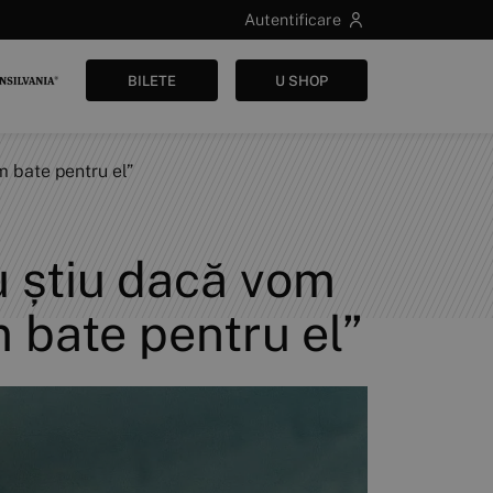
Autentificare
BILETE
U SHOP
m bate pentru el”
Nu știu dacă vom
 bate pentru el”