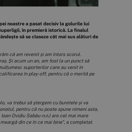
ei noastre a pasat decisiv la golurile lui
perligii, în premieră istorică. La finalul
gândește să se claseze cât mai sus alături de
răm că am revenit și am întors scorul.
raș. Și acum un an, am fost la un punct să
e mulțumesc suporterilor care au venit în
alificarea în play-off, pentru că o merită pe
olo, va trebui să ștergem cu buretele și va
ionatul, pentru că nu poate spune nimeni asta,
l Ioan Ovidiu Sabău-n.n.) are cel mai mare
să meargă din ce în ce mai bine"
, a completat