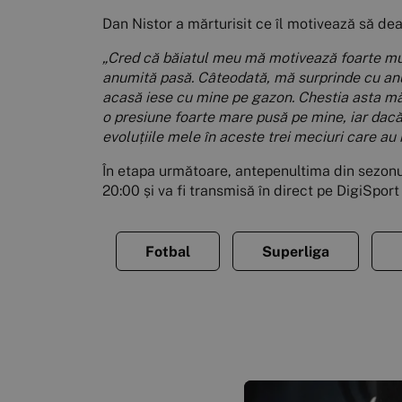
Dan Nistor a mărturisit ce îl motivează să dea 
„Cred că băiatul meu mă motivează foarte mult
anumită pasă. Câteodată, mă surprinde cu anum
acasă iese cu mine pe gazon. Chestia asta mă m
o presiune foarte mare pusă pe mine, iar dacă 
evoluțiile mele în aceste trei meciuri care au
În etapa următoare, antepenultima din sezonul 
20:00 și va fi transmisă în direct pe DigiSport
Fotbal
Superliga