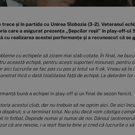
rece și în partida cu Unirea Slobozia (3-2). Veteranul echip
ria care a asigurat prezența „Șepcilor roșii" în play-off-ul Su
tă cu realizarea acestei performanțe și a recunoscut că se 
obleme cu echipele să zicem mai slab cotate. În final, ne bucu
ru această echipă, pentru acești suporteri minunați, pentru o
r aici lucrurile se fac pas cu pas și totul va fi ok. Vreau să l
nstrat încă o dată loialitatea față de echipă. Le datorăm lor c
manță bună a echipei în play-off și un final de sezon fericit.
oria acestui club, dar nu trebuie să ne oprim aici.
De aici înc
 dispărut, s-a terminat totul. Nu știu dacă vom câștiga camp
l în fotbal. Depinde numai și numai de noi. Dânsul (antrenoru
zut că are nevoie, i-a ieșit foarte bine și cred că lucrurile o 