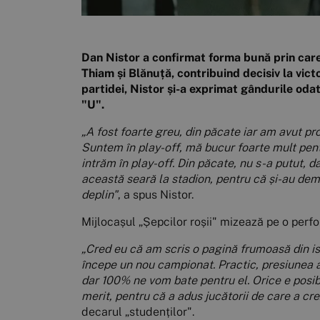
Dan Nistor a confirmat forma bună prin care t
Thiam și Blănuță, contribuind decisiv la victo
partidei, Nistor și-a exprimat gândurile oda
"U".
„A fost foarte greu, din păcate iar am avut pr
Suntem în play-off, mă bucur foarte mult pent
intrăm în play-off.
Din păcate, nu s-a putut, da
această seară la stadion, pentru că și-au demo
deplin"
, a spus Nistor.
Mijlocașul „Șepcilor roșii" mizează pe o perfor
„Cred eu că am scris o pagină frumoasă din ist
începe un nou campionat. Practic, presiunea a
dar 100% ne vom bate pentru el. Orice e posibi
merit, pentru că a adus jucătorii de care a cre
decarul „studenților".