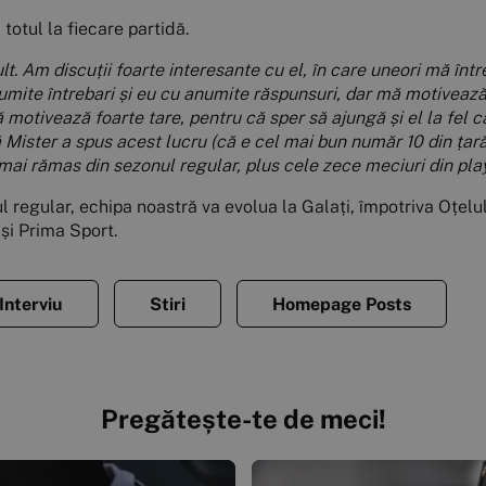
totul la fiecare partidă.
. Am discuții foarte interesante cu el, în care uneori mă în
ite întrebari și eu cu anumite răspunsuri, dar mă motivează 
otivează foarte tare, pentru că sper să ajungă și el la fel ca
Mister a spus acest lucru (că e cel mai bun număr 10 din țară
 mai rămas din sezonul regular, plus cele zece meciuri din pla
regular, echipa noastră va evolua la Galați, împotriva Oțelul
 și Prima Sport.
Interviu
Stiri
Homepage Posts
Pregătește-te de meci!