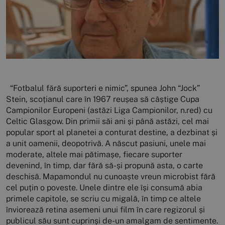
“Fotbalul fără suporteri e nimic”, spunea John “Jock” Stein, scoțianul care în 1967 reușea să câștige Cupa Campionilor Europeni (astăzi Liga Campionilor, n.red) cu Celtic Glasgow. Din primii săi ani și până astăzi, cel mai popular sport al planetei a conturat destine, a dezbinat și a unit oamenii, deopotrivă. A născut pasiuni, unele mai moderate, altele mai pătimașe, fiecare suporter devenind, în timp, dar fără să-și propună asta, o carte deschisă. Mapamondul nu cunoaște vreun microbist fără cel puțin o poveste. Unele dintre ele își consumă abia primele capitole, se scriu cu migală, în timp ce altele înviorează retina asemeni unui film în care regizorul și publicul său sunt cuprinși de-un amalgam de sentimente. Mircea Tomuș, scriitor, critic literar și profesor universitar, unul dintre cei mai vechi și devotați fani ai Universității Cluj, membru susținător (socios) al echipei sale de suflet, ne-a poftit să facem o incursiune în trecut și a scos din cutia cu amintiri câteva povești generoase, cu parfum romantic, o serie de mărturisiri în care vă veți intersecta cu figuri legendare ale clubului nostru, precum Ion Moina, Zoltan Ivansuc, Ștefan Kovacs sau Constantin Rădulescu. Îi dăm cuvântul omului care s-a atașat de “Șepcile roșii” în urmă cu exact șapte decenii. De-o viață. Am auzit prima dată despre “U” Cluj în prima copilărie, de la Mociu, când am văzut și primul meci de fotbal, între echipa locală și cea din Sărmaș. Mai târziu, la maturitate, punând cap la cap unele informații și amintiri, am realizat că în echipa Sărmașului juca cel ce avea să-mi devină socru, tatăl, între timp decedat, al actualei mele soții. Când am fost prima dată la un meci, la Cluj, cred că era în 1947, și mama mi-a strecurat banii de bilet pe ascuns, pentru că abia se descurcau, bieții părinți, era stadionul vechi, cu tribuna de lemn, dinainte de Primul Război Mondial, la un meci cu Dinamo București. Scorul a fost egal, 1-1. Pentru ei a marcat Bartha, un tip roșcat și masiv, ca un buldozer, pentru ai noștri, Toni Dascălu, o mândrețe de flăcău, înalt și zdravăn. Aveam să-l întâlnesc, peste ani și ani, și să stau o noapte întreagă, cu el și cu Negoiță, la “Ursus”. Era avocat, undeva pe la Reghin, cred, avea a geantă veche, plină cu acte la el, și a fost foarte emoționat că l-am recunoscut și a prins să ne depene din amintirile lui și să le asculte pe ale noastre. Tot la Mociu l-am cunoscut pe viitorul mare atlet, Ion Moina, care era prieten cu frații mei mai mari și locuia nu departe de noi. El a ajuns la Cluj, la Universitate, la clubul sportiv, la secția de atletism, iar mai târziu avea să-mi fie profesor de educație fizică. Era un om și un caracter cu totul deosebit, un adevărat model pentru cei mai tineri. În perioada bejeniei, n-am fost la Sibiu, ci într-un sătuc de sub munte, refugiați după Dictatul de la Viena”, demarează profesorul clujean. Și continuă, în aceeași notă. Echipa de fotbal “U” Cluj era una cu Universitatea din Cluj, care era idealul meu școlar. Acolo am visat să ajung, toată copilăria și adolescența, și acolo am și ajuns. Mai târziu, când am început să mă familiarizez cu fenomenul fotbal, mi-am dat seama că nu mă poate interesa decât în această formulă, care are o identitate cu totul particulară, pe care nu o mai regăseam decât în echipele de canotaj ale celebrelor universități engleze, Oxford și Cambridge, pe care le știam din auzite, și în cele de fotbal, din universitățile americane, dintre care am văzut-o, pe viu, pe cea a University of Iowa. La Cluj, când am intrat la universitate, în anul 1951, a ajunge student, însemna, firesc și aș zice automat, să fii suporter “U”. Nu numai la fotbal, dar și la volei, unde colegul meu de clasă, din liceu, Ion Buzea, viitorul mare tenor, era un jucător redutabil, fiind selecționat și în echipa națională. Alt coleg de clasă, Radu Maier, astăzi pictor important, stabilit în Germania, era în lotul de înot și în echipa de polo. Alți doi colegi, Adamovici și Aitoneanu, jucau volei, iar Coco Bereș, Puiu Matei și Vasile Damian au fost în echipa de rugby, pe care o antrena celebrul Bebe Manoileanu, cu care am fost prieten apropiat. Clubul Sportiv Universitatea Cluj, dar mai ales echipa de fotbal, aveau o identitate foarte bine stabilită, care a rezistat în anii grei de după război, și pentru care calitatea de student era aproape obligatorie. Când veneau la club jucători din alte regiuni ale țării, chiar mai depărtate de Cluj, cum au fost, pe vremuri, Dobrescu, Miron Dragoman și Alexandru Moldovan, ultimii doi din Sibiu, celălalt, parcă, din București, apoi Traian Georgescu, din Ploiești, ca și Viorel Mateianu, Paul Marcu, de prin Bistrița, ca și un alt Moldovan, Horațiu, Tavi Popescu, tot din București, era foarte firesc să fie, mai întâi, studenți ai Universității, cum a fost și Toni Dascălu, care era de pe valea Mureșului, ori Zăhan, nu mai știu de pe unde. Legendarul Mircea Luca venise și el de pe undeva, dar ajunsese clujean autentic, ca și Sever Coracu, la cununia căruia am asistat, ca și Nae Roman, care era sibian, dar a venit, după refugiu, la Cluj, urcat într-un camion de ocazie. Originari de pe lângă Sibiu erau și frații Medrea. Dar un rezervor important de viitori jucători era pe valea Someșului, în localitățile de pe lângă Gherla și Dej, unde mulți copii de școală creșteau cu visul de a ajunge studenți la Cluj, iar cei care jucau fotbal sau practicau alte sporturi, la clubul universitar. Universitatea din Cluj, cu facultățile ei, era casa lor, mai mult decât mamă și tată, iar legitimația de student și cartelele de masă la cantină le dădea fiecărui student un foarte bun fotbalist, astăzi uitat, Iosif Lutz, funcționar la centrul social, iar legitimația de student era, de fapt, și legitimația de suporter al lui “U”. “U” era a Universității din Cluj, iar jucătorii erau studenți ai acestei universități. Se știe, din cărțile neuitatului Gheorghe I. Bodea, care mi-a fost colaborator și prieten apropiat, prin câte pericole a trecut echipa de fotbal și clubul universitar și cum le-a depășit de fiecare dată. Eu am fost un om de carte, m-am dedicat cărții, pe care am slujit-o cu puterile mele, câte au fost și mai sunt, toată viața, iar în echipa de fotbal “U” Cluj am regăsit un factor complementar, un pol de energii tinere, dedicat nu unui scop strict material, ci unui ideal de muncă și lumină”, povestește, cucerit de patos, fanul octogenar al “studenților”. Moda născută la “U” Cluj care a trecut Carpații odată cu Ștefan Kovacs Pe Mircea Tomuș și Ștefan “Piști” Kovacs, unul dintre foștii antrenori ai Universității Cluj, care mai târziu avea să ajungă pe banca marelui Ajax Amsterdam, unde a extrapolat stilul “fotbalului total”, implementat de către un al colos al vremii, Rinus Michels, i-a legat o frumoasă prietenie, în ciuda diferenței de vârstă dintre cei doi. Personajul nostru povestește un episod extrem de interesant ce l-a avut în prim-plan pe tehnicianul care, după câteva sezoane petrecute la Steaua București, avea să scrie capitole însemnate în cartea de istorie a “lăncierilor”. Prin anii ‘50, pe când eram student, Ștefan Kovacs ajunsese antrenor-jucător la “U” și-mi amintesc câteva meciuri memorabile, în care a jucat strălucit. Apoi a rămas numai antrenor, până când au pus ochii pe el cei de la Steaua. A fost dus acolo, dacă n-a fost de bunăvoie, tot l-ar fi dus, cu ordin de chemare, ca antrenor. Și când mi-a povestit acestea m-a întrebat: “Știi ce i-am învățat primul lucru pe băieții din acea echipă? Iar la tăcerea mea, mi-a răspuns: “Să cânte! Băieții ăia nu știau să cânte! Iar eu, la “U”, primul lucru pe care l-am învățat de la doctorul Luca, de la Dragoman și de la ceilalți, a fost să cânt, împreună cu ei. Aveau cântecele lor, după antrenament, după meci, fie că au pierdut, fie că au câștigat, rămâneam împreună, sau mergeam la o bere și cântam. Cântecele lor, cântecele noastre. Asta i-am învățat, în primul rând, pe băieții din București, dar care, de fapt, erau strânși de prin toată țara. Și cântecul i-a unit”, rememorează profesorul Tomuș. Astăzi, pe unde se intersectează, suporterii de toate vârstele își “sufocă” idolii pentru un autograf sau o fotografie cu aceștia. Pe vremuri, însă, relația fan-vedetă obișnuia să ia forme atipice, greu de conceput în prezent. Mircea Tomuș a trăit, acum mai bine de trei decenii, o astfel de experiență. Cel care l-a surprins plăcut avea să fie Constantin Rădulescu, omul care și-a legat destinul de ambele echipe clujene, Universitatea și CFR. Acum mulți ani, mai mult de treizeci, eram deja la Sibiu, fusesem la Cluj, unde rămăsese mama și alți doi frați, și mergeam spre gară, să iau trenul de Sibiu. Mergeam pe jos, ca să mai văd orașul, pentru că aveam destul timp. Pe strada Horea, cam peste drum de Salvare, trece pe lângă mine, pe același trotuar, doctorul Constantin Rădulescu “Jumate”, cum în spusese doctorul Luca, pentru că era cam jumătate cât el, și așa i-a rămas porecla. L-am privit, fără să-l salut, pentru că nu ne cunoșteam personal, cum se spune în Ardeal. Dar el, după ce a trecut puțin, s-a întors, ca și când și-ar fi adus aminte de ceva, și m-a întrebat, spunându-mi pe nume, dacă vreau să bem o bere împreună. Era un bufet alături, parcă anume pus. Mai având timp până la tren, am acceptat cu plăcere. Am stat în picioare, la una din acele mese înalte și am povestit de vremurile vechi. Când l-am întrebat de unde mă cunoaște, mi-a răspuns: “Să știți că noi, de pe teren, ne mai uităm și spre spectatori. Pe dumneata te știu de pe vremea peluzei, știu și pe unde stăteai: cu un pas, doi, înainte sau alături de călugărul franciscan”. Și atunci, mi s-a deschis în memorie, ca un flash, o secvență de film vechi: într-adevăr, un călugăr, în rasa cafenie a unui ordin, cred că franciscan, cu brâul de frânghie împletită peste mijloc, venea la fiecare meci și-l urmărea, în liniște și cu atenția concentrată, aproape lipit de gardul de sârmă împletită, care înconjura terenul. Că noi, spectatorii, chia