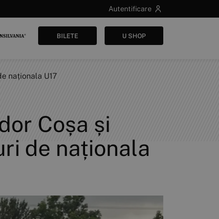
Autentificare
BILETE
U SHOP
de naționala U17
udor Coșa și
ri de naționala