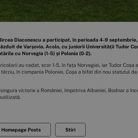
ircea Diaconescu a participat, în perioada 4-9 septembrie,
ăzduit de Varșovia. Acolo, cu juniorii Universității Tudor C
tările cu Norvegia (1-5) și Polonia (0-2).
tricolorii au cedat, scor 1-5, în fața Norvegiei, iar Tudor Coșa 
târziu, în compania Poloniei, Coșa a bifat din nou statutul de 
 singura victorie a României, împotriva Albaniei, Bodnar a înce
utilizată.
Homepage Posts
Stiri