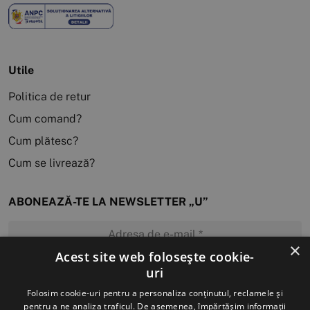
Utile
Politica de retur
Cum comand?
Cum plătesc?
Cum se livrează?
ABONEAZĂ-TE LA NEWSLETTER „U”
×
Acest site web folosește cookie-
uri
MĂ ABONEZ
Folosim cookie-uri pentru a personaliza conținutul, reclamele și
pentru a ne analiza traficul. De asemenea, împărtășim informații