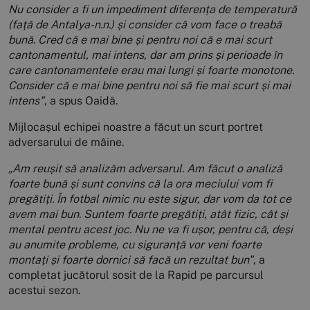
Nu consider a fi un impediment diferența de temperatură
(față de Antalya-n.n.) și consider că vom face o treabă
bună. Cred că e mai bine și pentru noi că e mai scurt
cantonamentul, mai intens, dar am prins și perioade în
care cantonamentele erau mai lungi și foarte monotone.
Consider că e mai bine pentru noi să fie mai scurt și mai
intens"
, a spus Oaidă.
Mijlocașul echipei noastre a făcut un scurt portret
adversarului de mâine.
„Am reușit să analizăm adversarul. Am făcut o analiză
foarte bună și sunt convins că la ora meciului vom fi
pregătiți. În
fotbal nimic nu este sigur, dar vom da tot ce
avem mai bun. Suntem foarte pregătiți, atât fizic, cât și
mental pentru acest joc. Nu ne va fi ușor, pentru că, deși
au anumite probleme, cu siguranță vor veni foarte
montați și foarte dornici să facă un rezultat bun"
, a
completat jucătorul sosit de la Rapid pe parcursul
acestui sezon.