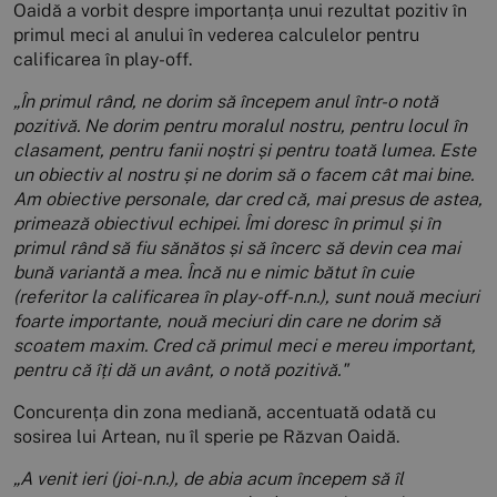
Oaidă a vorbit despre importanța unui rezultat pozitiv în
primul meci al anului în vederea calculelor pentru
calificarea în play-off.
„În primul rând, ne dorim să începem anul într-o notă
pozitivă.
Ne dorim pentru moralul nostru, pentru locul în
clasament, pentru fanii noștri și pentru toată lumea. Este
un obiectiv al nostru și ne dorim să o facem cât mai bine.
Am obiective personale, dar cred că, mai presus de astea,
primează obiectivul echipei. Îmi doresc în primul și în
primul rând să fiu sănătos și să încerc să devin cea mai
bună variantă a mea. Încă nu e nimic bătut în cuie
(referitor la calificarea în play-off-n.n.), sunt nouă meciuri
foarte importante, nouă meciuri din care ne dorim să
scoatem maxim. Cred că primul meci e mereu important,
pentru că îți dă un avânt, o notă pozitivă."
Concurența din zona mediană, accentuată odată cu
sosirea lui Artean, nu îl sperie pe Răzvan Oaidă.
„A venit ieri (joi-n.n.), de abia acum începem să îl