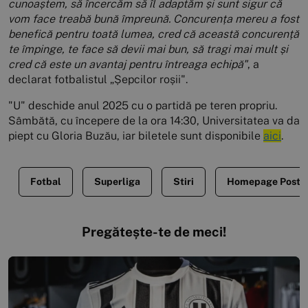
cunoaștem, să încercăm să îl adaptăm și sunt sigur că
vom face treabă bună împreună. Concurența mereu a fost
benefică pentru toată lumea, cred că această concurență
te împinge, te face să devii mai bun, să tragi mai mult și
cred că este un avantaj pentru întreaga echipă"
, a
declarat fotbalistul „Șepcilor roșii".
"U" deschide anul 2025 cu o partidă pe teren propriu.
Sâmbătă, cu începere de la ora 14:30, Universitatea va da
piept cu Gloria Buzău, iar biletele sunt disponibile
aici
.
Fotbal
Superliga
Stiri
Homepage Posts
Pregătește-te de meci!