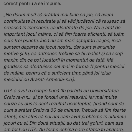
corect pentru a se impune.
„Ne dorim mult să arătăm mai bine ca joc, să avem
continuitate în rezultate și să văd jucătorii că reușesc să
crească în încredere, ca identitate de joc. Nu e atât de
important jocul mâine, ci să fim foarte eficienți, să luăm
cele trei puncte. Încă nu am mari așteptări ca joc, încă
suntem departe de jocul nostru, dar sunt și anumite
motive și tu, ca antrenor, trebuie să fii realist și să scoți
maxim din ce pot jucătorii în momentul de față. Mă
gândesc să alcătuiesc cel mai în formă 11 pentru meciul
de mâine, pentru că e suficient timp până joi (ziua
meciului cu Ararat-Armenia-n.n.).
UTA a avut o reacție bună (în partida cu Universitatea
Craiova-n.n.), și pe fondul unei relaxări, iar mai multe
cauze au dus la acel rezultat neașteptat, ținând cont de
cum a arătat Craiova 60 de minute. Trebuie să fim foarte
atenți, mai ales că noi am cam avut probleme în ultimele
jocuri cu ei. Din două situații, au dat trei goluri, cam așa
am fost cu UTA. Au fost o echipă care stătea în apărare,