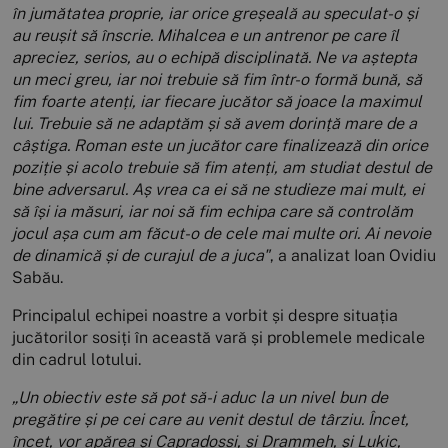
în jumătatea proprie, iar orice greșeală au speculat-o și
au reușit să înscrie. Mihalcea e un antrenor pe care îl
apreciez, serios, au o echipă disciplinată. Ne va aștepta
un meci greu, iar noi trebuie să fim într-o formă bună, să
fim foarte atenți, iar fiecare jucător să joace la maximul
lui. Trebuie să ne adaptăm și să avem dorință mare de a
câștiga. Roman este un jucător care finalizează din orice
poziție și acolo trebuie să fim atenți, am studiat destul de
bine adversarul. Aș vrea ca ei să ne studieze mai mult, ei
să își ia măsuri, iar noi să fim echipa care să controlăm
jocul așa cum am făcut-o de cele mai multe ori. Ai nevoie
de dinamică și de curajul de a juca"
, a analizat Ioan Ovidiu
Sabău.
Principalul echipei noastre a vorbit și despre situația
jucătorilor sosiți în această vară și problemele medicale
din cadrul lotului.
„Un obiectiv este să pot să-i aduc la un nivel bun de
pregătire și pe cei care au venit destul de târziu. Încet,
încet, vor apărea și Capradossi, și Drammeh, și Lukic,