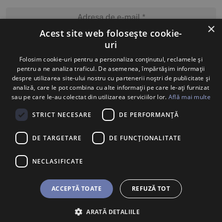
×
Acest site web folosește cookie-
uri
MĂ ABONEZ
Folosim cookie-uri pentru a personaliza conținutul, reclamele și
pentru a ne analiza traficul. De asemenea, împărtășim informații
despre utilizarea site-ului nostru cu partenerii noștri de publicitate și
analiză, care le pot combina cu alte informații pe care le-ați furnizat
sau pe care le-au colectat din utilizarea serviciilor lor.
Află mai multe
STRICT NECESARE
DE PERFORMANȚĂ
DE TARGETARE
DE FUNCŢIONALITATE
NECLASIFICATE
ACCEPTĂ TOATE
REFUZĂ TOT
ARATĂ DETALIILE
BILETE
U SHOP