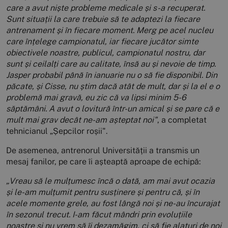
care a avut niște probleme medicale și s-a recuperat.
Sunt situații la care trebuie să te adaptezi la fiecare
antrenament și în fiecare moment. Merg pe acel nucleu
care înțelege campionatul, iar fiecare jucător simte
obiectivele noastre, publicul, campionatul nostru, dar
sunt și ceilalți care au calitate, însă au și nevoie de timp.
Jasper probabil până în ianuarie nu o să fie disponibil. Din
păcate, și Cisse, nu știm dacă atât de mult, dar și la el e o
problemă mai gravă, eu zic că va lipsi minim 5-6
săptămâni. A avut o lovitură într-un amical și se pare că e
mult mai grav decât ne-am așteptat noi"
, a completat
tehnicianul „Șepcilor roșii".
De asemenea, antrenorul Universității a transmis un
mesaj fanilor, pe care îi așteaptă aproape de echipă:
„Vreau să le mulțumesc încă o dată, am mai avut ocazia
și le-am mulțumit pentru susținere și pentru că, și în
acele momente grele, au fost lângă noi și ne-au încurajat
în sezonul trecut. I-am făcut mândri prin evoluțiile
noastre și nu vrem să îi dezamăgim, ci să fie alaturi de noi