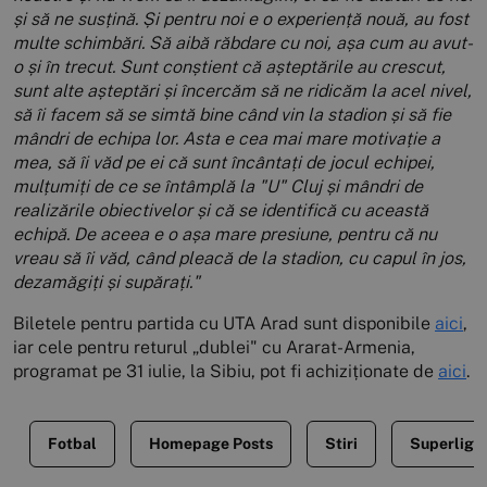
și să ne susțină. Și pentru noi e o experiență nouă, au fost
multe schimbări. Să aibă răbdare cu noi, așa cum au avut-
o și în trecut. Sunt conștient că așteptările au crescut,
sunt alte așteptări și încercăm să ne ridicăm la acel nivel,
să îi facem să se simtă bine când vin la stadion și să fie
mândri de echipa lor. Asta e cea mai mare motivație a
mea, să îi văd pe ei că sunt încântați de jocul echipei,
mulțumiți de ce se întâmplă la "U" Cluj și mândri de
realizările obiectivelor și că se identifică cu această
echipă. De aceea e o așa mare presiune, pentru că nu
vreau să îi văd, când pleacă de la stadion, cu capul în jos,
dezamăgiți și supărați."
Biletele pentru partida cu UTA Arad sunt disponibile
aici
,
iar cele pentru returul „dublei" cu Ararat-Armenia,
programat pe 31 iulie, la Sibiu, pot fi achiziționate de
aici
.
Fotbal
Homepage Posts
Stiri
Superliga