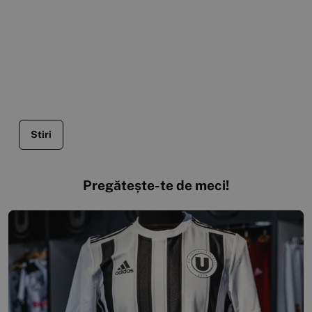
Stiri
Pregătește-te de meci!