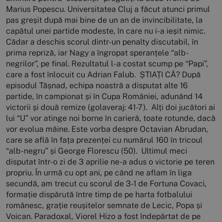
Marius Popescu. Universitatea Cluj a făcut atunci primul
pas greșit după mai bine de un an de invincibilitate, la
capătul unei partide modeste, în care nu i-a ieșit nimic.
Cădar a deschis scorul dintr-un penalty discutabil, în
prima repriză, iar Nagy a îngropat speranțele “alb-
negrilor”, pe final. Rezultatul l-a costat scump pe “Papi”,
care a fost înlocuit cu Adrian Falub. ȘTIAȚI CĂ? După
episodul Tășnad, echipa noastră a disputat alte 16
partide, în campionat și în Cupa României, adunând 14
victorii și două remize (golaveraj: 41-7). Alți doi jucători ai
lui “U” vor atinge noi borne în carieră, toate rotunde, dacă
vor evolua mâine. Este vorba despre Octavian Abrudan,
care se află în fața prezenței cu numărul 160 în tricoul
“alb-negru” și George Florescu (50). Ultimul meci
disputat într-o zi de 3 aprilie ne-a adus o victorie pe teren
propriu. În urmă cu opt ani, pe când ne aflam în liga
secundă, am trecut cu scorul de 3-1 de Fortuna Covaci,
formație dispărută între timp de pe harta fotbalului
românesc, grație reușitelor semnate de Lecic, Popa și
Voican. Paradoxal, Viorel Hizo a fost îndepărtat de pe