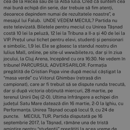
cea de la Recea sau de la Alba Iulia. Cred că suntem cea
mai bună echipă din serie, dar trebuie să fim atenți,
deoarece depindem numai de rezultatele noastre”, e
mesajul lui Falub. UNDE VEDEM MECIUL? Partida nu
este televizată. Biletele pentru meciul cu Unirea Tășnad
costă 10 lei la peluză, 12 lei la Tribuna a II-a și 40 de lei la
VIP. Prețul unui tichet pentru elevi, studenți și pensionari
e simbolic, 1,9 lei. Ele se găsesc la standul nostru din
Iulius Mall, online, pe site-ul www.bilete.ro, dar și în ziua
jocului, la Cluj Arena, începând cu ora 16:30. Ne vedem în
tribune! PARCURSUL ADVERSARILOR. Formația
pregătită de Cristian Popa vine după meciul câștigat la
“masa verde” cu Viitorul Ghimbav (retrasă din
campionat), care ar fi trebuit să se dispute runda trecută,
dar și după victoria obținută miercuri, 28 martie, pe
terenul Unirii Dej (2-0). Ultima înfrângere a echipei din
județul Satu Mare datează din 16 martie, 2-0 la Ighiu, cu
Performanța. Unirea Tășnad ocupă locul 9, cu 24 de
puncte. MECIUL TUR. Partida disputată pe 16
septembrie 2017, la Tășnad, rămâne una de tristă
amintire pentru “studenții” pregătiți la acea vreme de