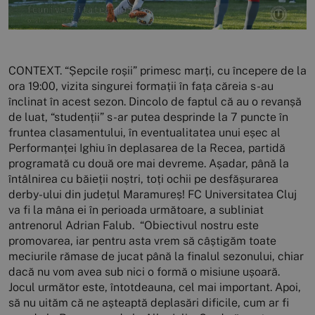
CONTEXT. “Șepcile roșii” primesc marți, cu începere de la
ora 19:00, vizita singurei formații în fața căreia s-au
înclinat în acest sezon. Dincolo de faptul că au o revanșă
de luat, “studenții” s-ar putea desprinde la 7 puncte în
fruntea clasamentului, în eventualitatea unui eșec al
Performanței Ighiu în deplasarea de la Recea, partidă
programată cu două ore mai devreme. Așadar, până la
întâlnirea cu băieții noștri, toți ochii pe desfășurarea
derby-ului din județul Maramureș! FC Universitatea Cluj
va fi la mâna ei în perioada următoare, a subliniat
antrenorul Adrian Falub. “Obiectivul nostru este
promovarea, iar pentru asta vrem să câștigăm toate
meciurile rămase de jucat până la finalul sezonului, chiar
dacă nu vom avea sub nici o formă o misiune ușoară.
Jocul următor este, întotdeauna, cel mai important. Apoi,
să nu uităm că ne așteaptă deplasări dificile, cum ar fi