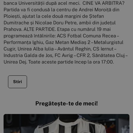
banca Universității după acel meci. CINE VA ARBITRA?
Partida va fi condusă la centru de Andrei Moroiță din
Ploiești, ajutat la cele două margini de Ștefan
Dumitrache și Nicolae Doru Petre, ambii din județul
Prahova. ALTE PARTIDE. Etapa cu numărul 19 mai
programează întâlnirile: ACS Fotbal Comuna Recea –
Performanța Ighiu, Gaz Metan Mediaș 2 – Metalurgistul
Cugir, Unirea Alba Iulia – Avântul Reghin, CS Iernut –
Industria Galda de Jos, FC Avrig – CFR 2, Sănătatea Cluj –
Unirea Dej. Toate aceste partide încep la ora 17:00.
Stiri
Pregătește-te de meci!