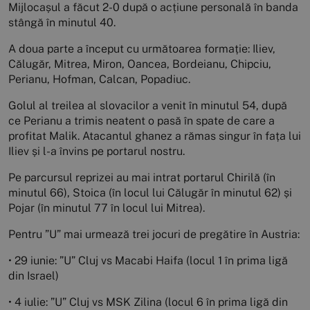
Mijlocașul a făcut 2-0 după o acțiune personală în banda
stângă în minutul 40.
A doua parte a început cu următoarea formație: Iliev,
Călugăr, Mitrea, Miron, Oancea, Bordeianu, Chipciu,
Perianu, Hofman, Calcan, Popadiuc.
Golul al treilea al slovacilor a venit în minutul 54, după
ce Perianu a trimis neatent o pasă în spate de care a
profitat Malik. Atacantul ghanez a rămas singur în fața lui
Iliev și l-a învins pe portarul nostru.
Pe parcursul reprizei au mai intrat portarul Chirilă (în
minutul 66), Stoica (în locul lui Călugăr în minutul 62) și
Pojar (în minutul 77 în locul lui Mitrea).
Pentru ”U” mai urmează trei jocuri de pregătire în Austria:
• 29 iunie: ”U” Cluj vs Macabi Haifa (locul 1 în prima ligă
din Israel)
• 4 iulie: ”U” Cluj vs MSK Zilina (locul 6 în prima ligă din