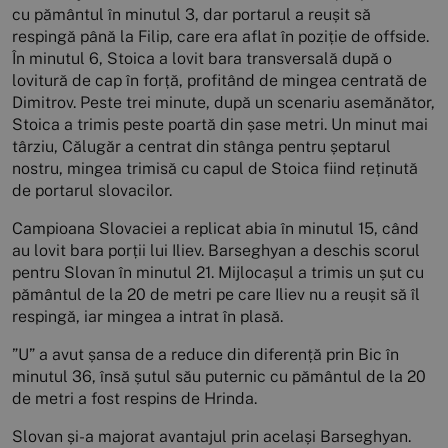
cu pământul în minutul 3, dar portarul a reușit să
respingă până la Filip, care era aflat în poziție de offside.
În minutul 6, Stoica a lovit bara transversală după o
lovitură de cap în forță, profitând de mingea centrată de
Dimitrov. Peste trei minute, după un scenariu asemănător,
Stoica a trimis peste poartă din șase metri. Un minut mai
târziu, Călugăr a centrat din stânga pentru șeptarul
nostru, mingea trimisă cu capul de Stoica fiind reținută
de portarul slovacilor.
Campioana Slovaciei a replicat abia în minutul 15, când
au lovit bara porții lui Iliev. Barseghyan a deschis scorul
pentru Slovan în minutul 21. Mijlocașul a trimis un șut cu
pământul de la 20 de metri pe care Iliev nu a reușit să îl
respingă, iar mingea a intrat în plasă.
”U” a avut șansa de a reduce din diferență prin Bic în
minutul 36, însă șutul său puternic cu pământul de la 20
de metri a fost respins de Hrinda.
Slovan și-a majorat avantajul prin același Barseghyan.