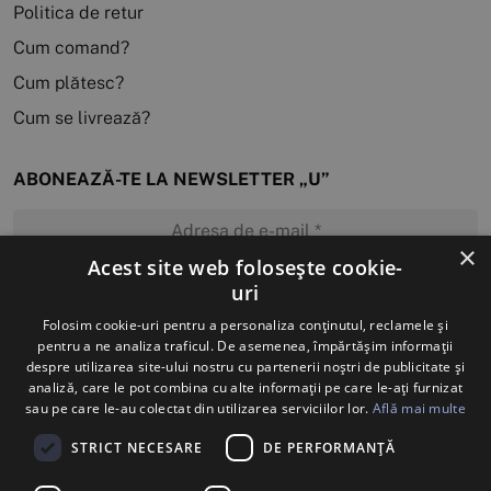
Politica de retur
Cum comand?
Cum plătesc?
Cum se livrează?
ABONEAZĂ-TE LA NEWSLETTER „U”
×
Acest site web folosește cookie-
uri
MĂ ABONEZ
Folosim cookie-uri pentru a personaliza conținutul, reclamele și
pentru a ne analiza traficul. De asemenea, împărtășim informații
despre utilizarea site-ului nostru cu partenerii noștri de publicitate și
analiză, care le pot combina cu alte informații pe care le-ați furnizat
sau pe care le-au colectat din utilizarea serviciilor lor.
Află mai multe
STRICT NECESARE
DE PERFORMANȚĂ