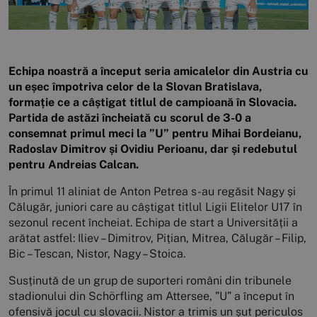
Echipa noastră a început seria amicalelor din Austria cu
un eșec împotriva celor de la Slovan Bratislava,
formație ce a câștigat titlul de campioană în Slovacia.
Partida de astăzi încheiată cu scorul de 3-0 a
consemnat primul meci la ”U” pentru Mihai Bordeianu,
Radoslav Dimitrov și Ovidiu Perioanu, dar și redebutul
pentru Andreias Calcan.
În primul 11 aliniat de Anton Petrea s-au regăsit Nagy și
Călugăr, juniori care au câștigat titlul Ligii Elitelor U17 în
sezonul recent încheiat. Echipa de start a Universității a
arătat astfel: Iliev – Dimitrov, Pițian, Mitrea, Călugăr – Filip,
Bic – Tescan, Nistor, Nagy – Stoica.
Susținută de un grup de suporteri români din tribunele
stadionului din Schörfling am Attersee, ”U” a început în
ofensivă jocul cu slovacii. Nistor a trimis un șut periculos