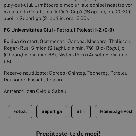
play-out-ului. Următoarele meciuri ale echipei noastre vor
avea loc la Galați, mai întâi în Cupă (18 aprilie, ora 20:30),
apoi în Superligă (21 aprilie, ora 16:00).
FC Universitatea Cluj - Petrolul Ploiești 1-2 (0-0)
Echipa de start: Gertmonas - Oancea, Masoero, Thalisson,
Roger - Rus, Simion (Silaghi, din min. 79), Bic - Roguljic
(Gheorghe, din min. 68), Nistor - Popa (Anselmo, din min.
68)
Rezerve neutilizate: Gorcea - Chinteș, Techereș, Peteleu,
Doukoure, Fossati, Tescan
Antrenor: Ioan Ovidiu Sabău
Fotbal
Superliga
Stiri
Homepage Posts
Pregătește-te de meci!