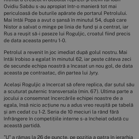
Ovidiu Sabău s-au apropiat într-o manieră tot mai
periculoasă de buturile apărate de portarul Petrolului.
Mai întâi Popa a avut o șansă în minutul 54, după care
Nistor a salvat o minge pe linia de fund și a centrat, iar
Rus a reușit să-i paseze lui Roguljic, croatul fiind precis
de data aceasta pentru 1-0.
Petrolul a revenit în joc imediat după golul nostru. Mai
întâi Irobiso a egalat în minutul 62, iar peste câteva zeci
de secunde echipa noastră a încasat un nou gol, de data
aceasta pe contraatac, din partea lui Jyry.
Același Roguljic a încercat să ofere replica, dar șutul său
a scuturat puternic transversala (min. 67). Ultima parte a
jocului a consemnat încercările echipei noastre de a
egala, însă nicio acțiune nu a adus vreo reușită pe tabelă
și am cedat cu 1-2. Seria de 10 meciuri la rând fără
înfrângere în competițiile interne s-a încheiat odată cu
această partidă.
”U” a rămas la 26 de puncte, pe poziția a patra în ierarhia