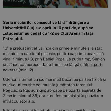
Seria meciurilor consecutive fără înfrângere a
Universității Cluj s-a oprit la 10 partide, după ce
„studenții” au cedat cu 1-2 pe Cluj Arena în fața
Petrolului.
”U” a preluat inițiativa încă din primele minute și a stat
mai bine la capitolul posesie, pentru ca prima ocazie să
vină în minutul 8, prin Daniel Popa. La puțin timp, Simion
și-a încercat norocul dar a trimis pe lângă stâlpul porții
adverse (min. 12).
Ulterior, a urmat un joc mai mult bazat pe partea fizică și
cu dueluri reușite cel mult la jumătatea terenului.
Roguljic și Rus au ajuns aproape de poarta apărată de
Zima în minutul 36, dar n-au fost preciși și la pauză s-a
intrat cu scor alb.
Ritmul a crescut în debutul reprizei și elevii lui Ioan