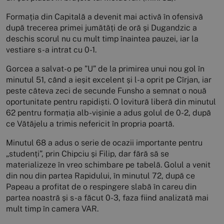
Formația din Capitală a devenit mai activă în ofensivă
după trecerea primei jumătăți de oră și Dugandzic a
deschis scorul nu cu mult timp înaintea pauzei, iar la
vestiare s-a intrat cu 0-1.
Gorcea a salvat-o pe ”U” de la primirea unui nou gol în
minutul 51, când a ieșit excelent și l-a oprit pe Cîrjan, iar
peste câteva zeci de secunde Funsho a semnat o nouă
oportunitate pentru rapidiști. O lovitură liberă din minutul
62 pentru formația alb-vișinie a adus golul de 0-2, după
ce Vătăjelu a trimis nefericit în propria poartă.
Minutul 68 a adus o serie de ocazii importante pentru
„studenți”, prin Chipciu și Filip, dar fără să se
materializeze în vreo schimbare pe tabelă. Golul a venit
din nou din partea Rapidului, în minutul 72, după ce
Papeau a profitat de o respingere slabă în careu din
partea noastră și s-a făcut 0-3, faza fiind analizată mai
mult timp în camera VAR.