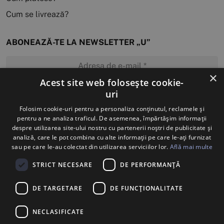
Cum se livrează?
ABONEAZĂ-TE LA NEWSLETTER „U”
×
Acest site web folosește cookie-
uri
MĂ ABONEZ
Folosim cookie-uri pentru a personaliza conținutul, reclamele și
pentru a ne analiza traficul. De asemenea, împărtășim informații
despre utilizarea site-ului nostru cu partenerii noștri de publicitate și
analiză, care le pot combina cu alte informații pe care le-ați furnizat
sau pe care le-au colectat din utilizarea serviciilor lor.
Află mai multe
STRICT NECESARE
DE PERFORMANȚĂ
DE TARGETARE
DE FUNCŢIONALITATE
NECLASIFICATE