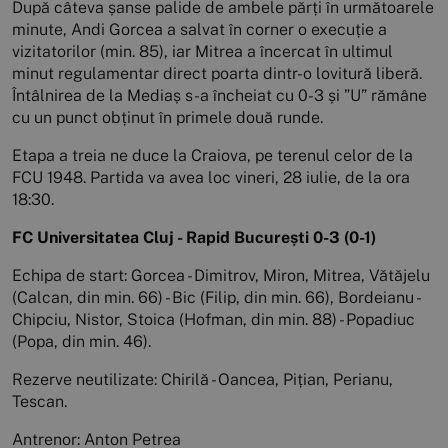
După câteva șanse palide de ambele părți în următoarele
minute, Andi Gorcea a salvat în corner o execuție a
vizitatorilor (min. 85), iar Mitrea a încercat în ultimul
minut regulamentar direct poarta dintr-o lovitură liberă.
Întâlnirea de la Mediaș s-a încheiat cu 0-3 și ”U” rămâne
cu un punct obținut în primele două runde.
Etapa a treia ne duce la Craiova, pe terenul celor de la
FCU 1948. Partida va avea loc vineri, 28 iulie, de la ora
18:30.
FC Universitatea Cluj - Rapid București 0-3 (0-1)
Echipa de start: Gorcea - Dimitrov, Miron, Mitrea, Vătăjelu
(Calcan, din min. 66) - Bic (Filip, din min. 66), Bordeianu -
Chipciu, Nistor, Stoica (Hofman, din min. 88) - Popadiuc
(Popa, din min. 46).
Rezerve neutilizate: Chirilă - Oancea, Pițian, Perianu,
Tescan.
Antrenor: Anton Petrea