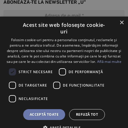
ABONEAZĂ-TE LA NEWSLETTER „U”
×
Acest site web folosește cookie-
uri
MĂ ABONEZ
Folosim cookie-uri pentru a personaliza conținutul, reclamele și
pentru a ne analiza traficul. De asemenea, împărtășim informații
despre utilizarea site-ului nostru cu partenerii noștri de publicitate și
analiză, care le pot combina cu alte informații pe care le-ați furnizat
sau pe care le-au colectat din utilizarea serviciilor lor.
Află mai multe
STRICT NECESARE
DE PERFORMANȚĂ
DE TARGETARE
DE FUNCŢIONALITATE
NECLASIFICATE
ACCEPTĂ TOATE
REFUZĂ TOT
ARATĂ DETALIILE