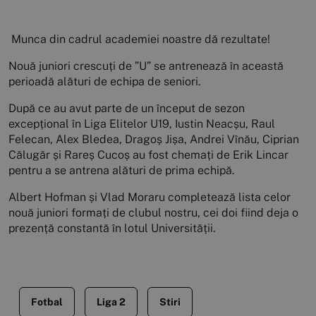
Munca din cadrul academiei noastre dă rezultate!
Nouă juniori crescuți de ”U” se antrenează în această
perioadă alături de echipa de seniori.
După ce au avut parte de un început de sezon
excepțional în Liga Elitelor U19, Iustin Neacșu, Raul
Felecan, Alex Bledea, Dragoș Jișa, Andrei Vînău, Ciprian
Călugăr și Rareș Cucoș au fost chemați de Erik Lincar
pentru a se antrena alături de prima echipă.
Albert Hofman și Vlad Moraru completează lista celor
nouă juniori formați de clubul nostru, cei doi fiind deja o
prezență constantă în lotul Universității.
Fotbal
Liga 2
Stiri